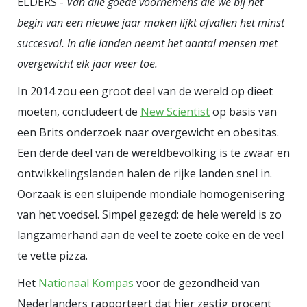
ELDERS -
Van alle goede voornemens die we bij het
jicht, lazen we woensdag in The
begin van een nieuwe jaar maken lijkt afvallen het minst
Guardian. Deze pijnlijke vorm van
succesvol. In alle landen neemt het aantal mensen met
gewrichtsontsteking, vooral in
overgewicht elk jaar weer toe.
tenen en vingertoppen, wordt
veroorzaakt door een verhoogd
In 2014 zou een groot deel van de wereld op dieet
urinezuur gehalte in het bloed dat
moeten, concludeert de
New Scientist
op basis van
leidt tot kristalvorming in de
een Brits onderzoek naar overgewicht en obesitas.
Een derde deel van de wereldbevolking is te zwaar en
gewrichten. Overgewicht geeft een
ontwikkelingslanden halen de rijke landen snel in.
grotere kans op jicht en volgens
Oorzaak is een sluipende mondiale homogenisering
het artikel in The Guardian doet
van het voedsel. Simpel gezegd: de hele wereld is zo
overmatig bier drinken dat ook.
langzamerhand aan de veel te zoete coke en de veel
Boodschap: er is iets aan te doen!
te vette pizza.
Het
Nationaal Kompas
voor de gezondheid van
Nederlanders rapporteert dat hier zestig procent