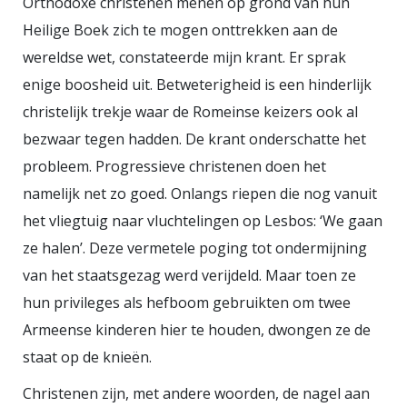
Orthodoxe christenen menen op grond van hun
dit tafereel ook maar enigszins
Heilige Boek zich te mogen onttrekken aan de
overeenkomt met wat we
wereldse wet, constateerde mijn krant. Er sprak
vrijdagavond zagen? En hoe kom je
enige boosheid uit. Betweterigheid is een hinderlijk
erop dat de Fransen het ook maar
christelijk trekje waar de Romeinse keizers ook al
in hun hoofd zouden halen welke
bezwaar tegen hadden. De krant onderschatte het
religie dan ook bij zo’n wereldwijd
probleem. Progressieve christenen doen het
bekeken evenement zouden
namelijk net zo goed. Onlangs riepen die nog vanuit
betrekken?? Iemand ooit gehoord
het vliegtuig naar vluchtelingen op Lesbos: ‘We gaan
van de
laïcité
? Nog los van het feit
ze halen’. Deze vermetele poging tot ondermijning
dat ze uiteraard niemand voor het
van het staatsgezag werd verijdeld. Maar toen ze
hoofd zouden stoten; dat zou wel
hun privileges als hefboom gebruikten om twee
heel dom zijn. Nee, de dommen
Armeense kinderen hier te houden, dwongen ze de
hier zijn de radicaal-rechtse en
staat op de knieën.
aartsconservatieve schreeuwers! Ik
Christenen zijn, met andere woorden, de nagel aan
had me voor dit gezeik niet