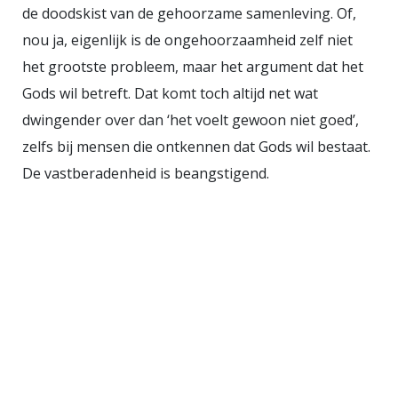
de doodskist van de gehoorzame samenleving. Of,
verdiept in die hele voorstelling,
nou ja, eigenlijk is de ongehoorzaamheid zelf niet
maar dat heb ik nu natuurlijk wel
het grootste probleem, maar het argument dat het
even gedaan. Hoewel de maker van
Gods wil betreft. Dat komt toch altijd net wat
het geheel niet echt uitsluitsel
dwingender over dan ‘het voelt gewoon niet goed’,
geeft over de bedoeling, behalve
zelfs bij mensen die ontkennen dat Gods wil bestaat.
dat hij aangeeft zoveel mogelijk
De vastberadenheid is beangstigend.
diversiteit heeft willen laten zien,
kun je met een beetje cultureel
besef een en ander wel
interpreteren. Om te beginnen zijn
de OS een Grieks fenomeen, dus
het is veel logischer dat de naakte
man verwijst naar Dionysos, de
god van de wijn (ook wel Bacchus).