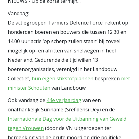
NIEUWS - Op de korte termijn…..
gaan. - Nederlanders vinden
“Gezondheidszorg” het
Vandaag:
belangrijkste thema binnen
De actiegroepen Farmers Defence Force rekent op
ontwikkelingssamenwerking (28%).
honderden boeren en bouwers die tussen 12.30 en
Dit wordt gevolgd door
14.00 uur actie ‘op scherp zullen staan’ bij zoveel
"Voedselzekerheid en landbouw"
mogelijk op- en afritten van snelwegen in heel
(19%) en "Onderwijs" (17%). - Bijna
Nederland. Gedurende die tijd willen 13
3 op de 4 Nederlanders vindt dat
boerenorganisaties, verenigd in het Landbouw
Collectief,
hun eigen stikstofplannen
bespreken
met
we
niet
moeten bezuinigen op
minister Schouten
van Landbouw.
gezondheidszorg binnen het
budget van
Ook vandaag de
44e verjaardag
van een
ontwikkelingssamenwerking.
onafhankelijk Suriname (Srefidensi Dey) en de
Internationale Dag voor de Uitbanning van Geweld
tegen Vrouwen
(door de VN uitgeroepen ter
herdenking van de brute moord op drie politieke