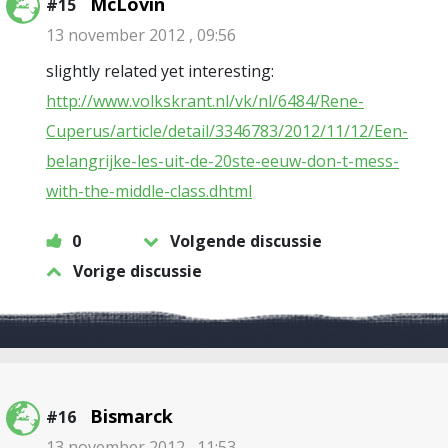
McLovin
#15
13 november 2012 , 09:56
slightly related yet interesting:
http://www.volkskrant.nl/vk/nl/6484/Rene-
Cuperus/article/detail/3346783/2012/11/12/Een-
belangrijke-les-uit-de-20ste-eeuw-don-t-mess-
with-the-middle-class.dhtml
0
Volgende discussie
Vorige discussie
Bismarck
#16
13 november 2012 , 11:53