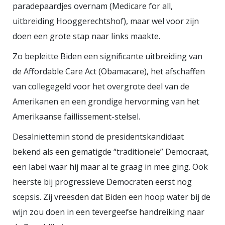
De EU is onlangs een nieuwe
paradepaardjes overnam (Medicare for all,
juridische procedure gestart tegen
uitbreiding Hooggerechtshof), maar wel voor zijn
de besluiten van het Poolse
doen een grote stap naar links maakte.
Hooggerechtshof van deze zomer
Zo bepleitte Biden een significante uitbreiding van
waarmee Polen de eigen wet
de Affordable Care Act (Obamacare), het afschaffen
boven de gemeenschappelijke
van collegegeld voor het overgrote deel van de
Europese wetgeving plaatste. Het
Amerikanen en een grondige hervorming van het
is de zoveelste poging van de
Amerikaanse faillissement-stelsel.
Europese Commissie om via de
Desalniettemin stond de presidentskandidaat
juridische weg Polen te wijzen op
bekend als een gematigde “traditionele” Democraat,
zijn verplichtingen als EU-lidstaat.
een label waar hij maar al te graag in mee ging. Ook
Afluisterschandaal
Donald Tusk,
heerste bij progressieve Democraten eerst nog
de leider van het Burgerplatform,
scepsis. Zij vreesden dat Biden een hoop water bij de
de grootste Poolse oppositiepartij,
wijn zou doen in een tevergeefse handreiking naar
heeft om een parlementair