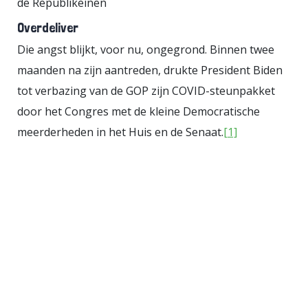
de Republikeinen
onderzoek gevraagd naar het
Overdeliver
afluisteren van een van zijn
Die angst blijkt, voor nu, ongegrond. Binnen twee
medewerkers in de laatste
maanden na zijn aantreden, drukte President Biden
verkiezingscampagne. De
tot verbazing van de GOP zijn COVID-steunpakket
telefoons van de campagneleider
door het Congres met de kleine Democratische
van het Burgerplatform, senator
meerderheden in het Huis en de Senaat.
[1]
Krzysztof Brejza, en van twee
juristen zijn volgens het Canadese
onderzoeksbureau
Citizen Lab
gehackt met behulp van de
spionagesoftware Pegasus. In de
verkiezingscampagne van 2019
openbaarden de Poolse
staatsmedia informatie afkomstig