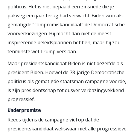
politicus. Het is niet bepaald een zinsnede die je
gemengde gevoelens ontvangen
pakweg een jaar terug had verwacht. Biden won als
zijn. Enerzijds kan de stap van
gematigde “compromiskandidaat” de Democratische
Duda gezien worden als een teken
voorverkiezingen. Hij mocht dan niet de meest
dat er nog iets van respect voor
inspirerende beleidsplannen hebben, maar hij zou
democratische waarden aanwezig
tenminste wel Trump verslaan.
is in het autoritair geregeerde
land. Een sprankje hoop voor de
Maar presidentskandidaat Biden is niet dezelfde als
oppositie misschien. Anderzijds is
president Biden. Hoewel de 78-jarige Democratische
het ook voorstelbaar dat de
politicus als gematigde staatsman campagne voerde,
president jaloerse gevoelens heeft
is zijn presidentschap tot dusver verbazingwekkend
progressief.
opgeroepen bij EU-leiders die al
jaren proberen het land in het
Underpromise
gareel te krijgen. Waarom luisteren
Reeds tijdens de campagne viel op dat de
ze wel naar de VS en niet naar ons?
presidentskandidaat weliswaar niet alle progressieve