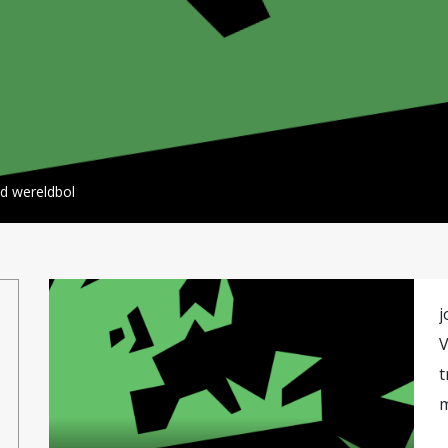
d wereldbol
j
V
t
m