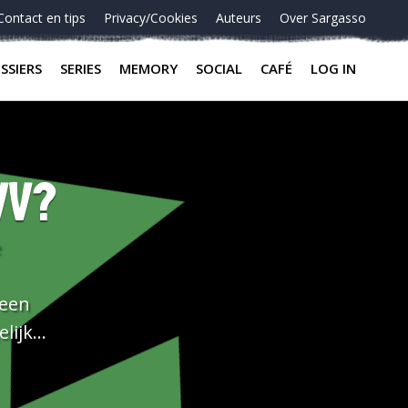
Contact en tips
Privacy/Cookies
Auteurs
Over Sargasso
SSIERS
SERIES
MEMORY
SOCIAL
CAFÉ
LOG IN
VV?
 een
lijk
u zijn dat
zeggen. Het