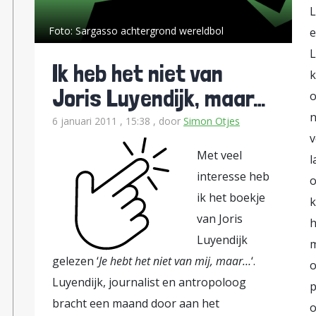
L
Foto:
Sargasso achtergrond wereldbol
e
L
Ik heb het niet van
k
Joris Luyendijk, maar…
o
n
6 januari 2011 , 15:38
, door
Simon Otjes
v
Met veel
l
interesse heb
o
ik het boekje
k
van Joris
h
Luyendijk
m
gelezen ‘
Je hebt het niet van mij, maar…
‘.
o
Luyendijk, journalist en antropoloog
p
bracht een maand door aan het
o