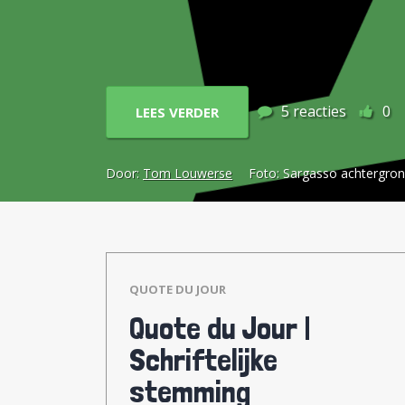
is echter totale onzin.
5
reacties
0
LEES VERDER
Door:
Tom Louwerse
Foto:
Sargasso achtergron
QUOTE DU JOUR
Quote du Jour |
Schriftelijke
stemming