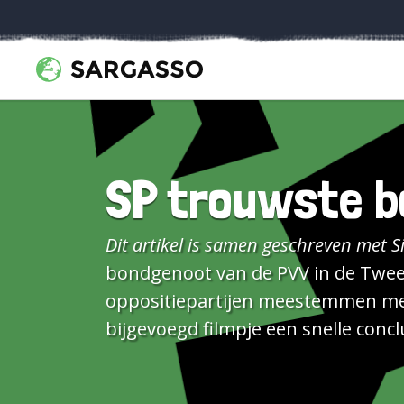
SP trouwste b
Dit artikel is samen geschreven met S
bondgenoot van de PVV in de Tweed
oppositiepartijen meestemmen met 
bijgevoegd filmpje een snelle conc
fuseren, want grote inhoudelijke ver
de SP en de PVV vrijwel altijd hetz