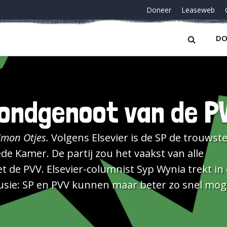
Doneer
Leaseweb
DO
ondgenoot van de P
imon Otjes.
Volgens Elsevier is de SP de trouwste
e Kamer. De partij zou het vaakst van alle
de PVV. Elsevier-columnist Syp Wynia trekt in
lusie: SP en PVV kunnen maar beter zo snel moge
schillen zijn er niet. Als het inderdaad waar zo
elfde stemmen, valt daar misschien iets voor te 