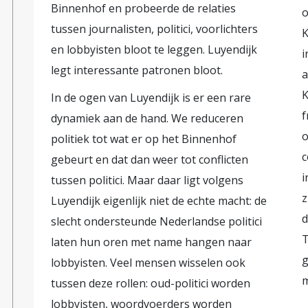
Binnenhof en probeerde de relaties
o
tussen journalisten, politici, voorlichters
K
en lobbyisten bloot te leggen. Luyendijk
i
legt interessante patronen bloot.
a
K
In de ogen van Luyendijk is er een rare
f
dynamiek aan de hand. We reduceren
o
politiek tot wat er op het Binnenhof
c
gebeurt en dat dan weer tot conflicten
i
tussen politici. Maar daar ligt volgens
z
Luyendijk eigenlijk niet de echte macht: de
d
slecht ondersteunde Nederlandse politici
T
laten hun oren met name hangen naar
g
lobbyisten. Veel mensen wisselen ook
m
tussen deze rollen: oud-politici worden
lobbyisten, woordvoerders worden