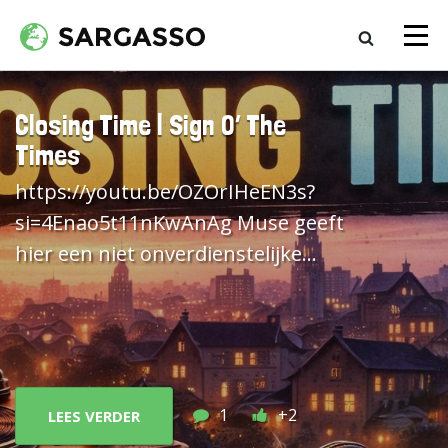
Closing Time | Sign O’ The
Times
https://youtu.be/OZOrIHeEN3s?
si=4Enao5t11nKwAnAg Muse geeft
hier een niet onverdienstelijke
cover van Prince weg, waarbij de
heren het rockelement flink
omhoog schroeven.
1
+2
LEES VERDER