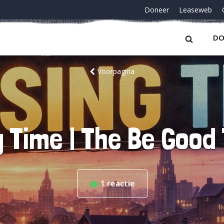
Doneer
Leaseweb
DO
Voorpagina
g Time | The Be Good
1
reactie