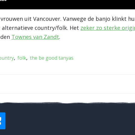
e vrouwen uit Vancouver. Vanwege de banjo klinkt hu
 alternatieve country/folk. Het
zeker zo sterke origi
leden
Townes van Zandt
.
ountry
folk
the be good tanyas