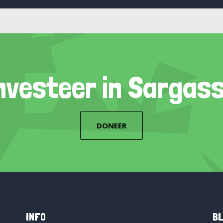
nvesteer in Sargas
DONEER
INFO
BL