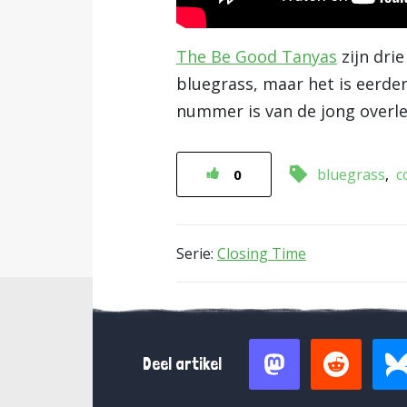
The Be Good Tanyas
zijn dri
bluegrass, maar het is eerder
nummer is van de jong over
bluegrass
c
0
Serie:
Closing Time
Deel artikel