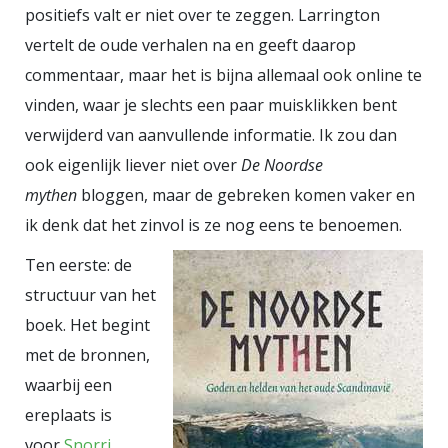
positiefs valt er niet over te zeggen. Larrington
Claus staan andere versies in Soest
vertelt de oude verhalen na en geeft daarop
en in Buurmalsen. Eric Claus (1936
commentaar, maar het is bijna allemaal ook online te
- ) - Europa en de stier (2008) Elders
vinden, waar je slechts een paar muisklikken bent
in Europa? In Passau (Duitsland):
verwijderd van aanvullende informatie. Ik zou dan
Renate König-Schalinski - Europa
ook eigenlijk liever niet over
De Noordse
(1989) In Brussel, bij de Europese
mythen
bloggen, maar de gebreken komen vaker en
Raad: Léon de Pas - Zeus and
ik denk dat het zinvol is ze nog eens te benoemen.
Europa, (1997) En in Kreta? Nikos
Ten eerste: de
and Pandelis Sotiriades - The
structuur van het
Abduction of Europe (2012) Van
boek. Het begint
dezelfde Griekse kunstenaars
met de bronnen,
staat een Europa op een stier voor
waarbij een
het Europees Parlement in
ereplaats is
Straatsburg. Het verhaal gaat dus
voor
Snorri