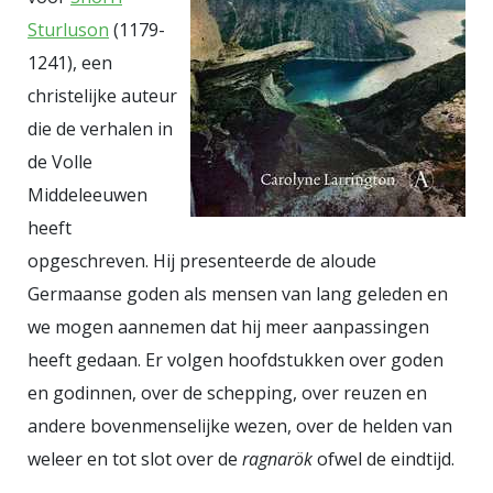
over een of ander mythologisch
Sturluson
(1179-
wezen dat slachtoffer is van een
1241), een
ander mythologisch figuur. Het is
christelijke auteur
wel eigenaardig dat het drama
die de verhalen in
regelmatig wordt verbonden met
de Volle
het Europa dat we kennen als een
Middeleeuwen
poging een vreedzame eenheid te
heeft
vormen. Europa doet er wellicht
opgeschreven. Hij presenteerde de aloude
verstandig aan zich te ontdoen van
Germaanse goden als mensen van lang geleden en
zich oppermachtig wanende
we mogen aannemen dat hij meer aanpassingen
stieren. In Den Bosch: Marius van
heeft gedaan. Er volgen hoofdstukken over goden
Beek (1921 - 2003) - Europa laat
en godinnen, over de schepping, over reuzen en
zich niet ontvoeren (1979) Prettige
andere bovenmenselijke wezen, over de helden van
zondag verder.
weleer en tot slot over de
ragnarök
ofwel de eindtijd.