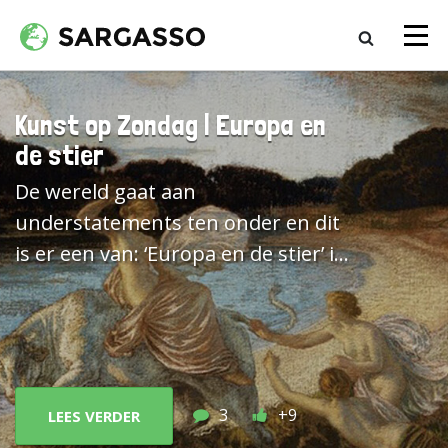
Kunst op Zondag | Europa en
de stier
De wereld gaat aan
understatements ten onder en dit
is er een van: ‘Europa en de stier’ is
een geliefd thema in de
schilderkunst en de
beeldhouwkunst. Het staat bij
Wikipedia en menig ander
platform zo beschreven. Het
3
+9
LEES VERDER
verhaalt van een viespeuk die zich