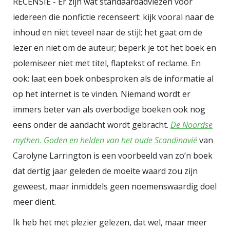
RECENSIE - Er zijn wat standaardadviezen voor
minder dan ‘De verkrachting van
iedereen die nonfictie recenseert: kijk vooral naar de
Europa’. En dat staat dan ook nog
inhoud en niet teveel naar de stijl; het gaat om de
door heel Nederland! In Hilversum:
lezer en niet om de auteur; beperk je tot het boek en
Ek van Zanten (1933 - ) - Europa en
polemiseer niet met titel, flaptekst of reclame. En
de stier (1961) In Deventer: Pieter
ook: laat een boek onbesproken als de informatie al
d'Hont (1917 - 1997) - Europa en de
op het internet is te vinden. Niemand wordt er
Stier (1963) In Utrecht: Gerard van
immers beter van als overbodige boeken ook nog
der Leeden (1935 - ) - Europa op de
eens onder de aandacht wordt gebracht.
De Noordse
stier (1973) In De Bilt: Jits Bakker
mythen. Goden en helden van het oude Scandinavië
van
(1937 - 2014) - Europa en de Stier
Carolyne Larrington is een voorbeeld van zo’n boek
(1998) In Sneek: Barbara Hoyng
dat dertig jaar geleden de moeite waard zou zijn
(1937 - ) - Europa en de stier (2001)
geweest, maar inmiddels geen noemenswaardig doel
In beeldenpark De Havixhorst (De
meer dient.
Schiphorst): Eric Claus (1936 - ) -
Ik heb het met plezier gelezen, dat wel, maar meer
Europa en de stier (2001) Van Eric