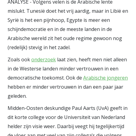
aan hervormingen. Er is nog hoop,
ANALYSE - Volgens velen is de Arabische lente
mislukt. Tunesië doet het vrij aardig, maar in Libië en
luidde haar conclusie. Een
Syrië is het een pijnhoop, Egypte is meer een
merkwaardige redenering. De
schijndemocratie en in de meeste landen in de
Arabische Lente was een serie
Arabische wereld zit het oude regime gewoon nog
mislukte lokale opstanden, die
(redelijk) stevig in het zadel.
vrijwel overal in bloed werden
gesmoord. Alleen in Tunesië (waar
Zoals ook
onderzoek
laat zien, heeft men niet alleen
het allemaal begon) wordt nu
in de Westerse landen minder vertrouwen in een
geëxperimenteerd met een
democratische toekomst. Ook de
Arabische jongeren
democratische staat, maar het is
hebben er minder vertrouwen in dan een paar jaar
duidelijk dat dit land het doelwit is
geleden.
geworden van extremisten. Daar
Midden-Oosten deskundige Paul Aarts (UvA) geeft in
komt bij dat die Lente niets met de
dit korte college voor de Universiteit van Nederland
islam te maken had. Het waren
helder zijn visie weer. Daarbij veegt hij tegelijkertijd
economisch geïnspireerde
de vloer aan met veel van zijn collega’s die volgens