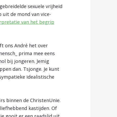
ngebreidelde sexuele vrijheid
 uit de mond van vice-
rpretatie van het begrip
eft ons André het over
n mensch_ prima mee eens
ol bij jongeren. Jemig
ppen dan. Tsjonge. Je kunt
sympatieke idealistische
irs binnen de ChristenUnie.
 liefhebbend kastijden. Of
 gooit er een raadslid uit