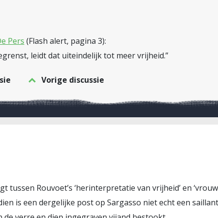
e Pers
(Flash alert, pagina 3):
enst, leidt dat uiteindelijk tot meer vrijheid.”
sie
Vorige discussie
egt tussen Rouvoet’s ‘herinterpretatie van vrijheid’ en ‘vrou
ien is een dergelijke post op Sargasso niet echt een saillant
n de verre en diep ingegraven vijand bestookt.