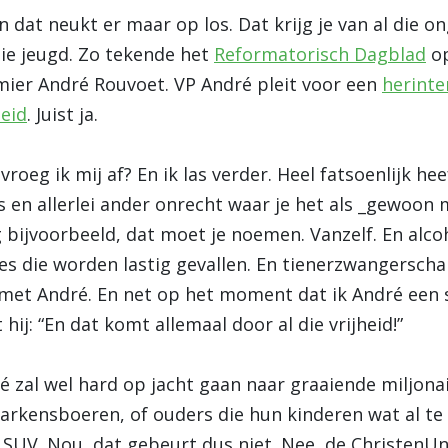
en dat neukt er maar op los. Dat krijg je van al die o
die jeugd. Zo tekende het
Reformatorisch Dagblad
op
ier André Rouvoet. VP André pleit voor een
herinte
heid
. Juist ja.
roeg ik mij af? En ik las verder. Heel fatsoenlijk he
es en allerlei ander onrecht waar je het als _gewoo
 bijvoorbeeld, dat moet je noemen. Vanzelf. En alcoh
jes die worden lastig gevallen. En tienerzwangerscha
, met André. En net op het moment dat ik André een 
hij: “En dat komt allemaal door al die vrijheid!”
é zal wel hard op jacht gaan naar graaiende miljona
 varkensboeren, of ouders die hun kinderen wat al te
UV. Nou, dat gebeurt dus niet. Nee, de ChristenUnie