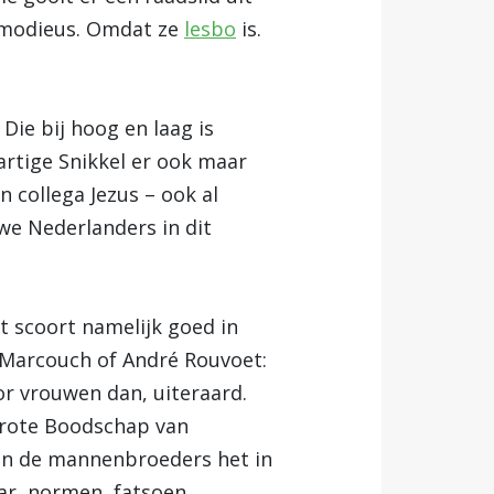
rt modieus. Omdat ze
lesbo
is.
 Die bij hoog en laag is
tige Snikkel er ook maar
 collega Jezus – ook al
we Nederlanders in dit
t scoort namelijk goed in
d Marcouch of André Rouvoet:
or vrouwen dan, uiteraard.
Grote Boodschap van
en de mannenbroeders het in
aar, normen, fatsoen,