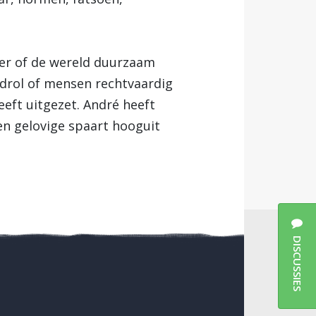
kker of de wereld duurzaam
 drol of mensen rechtvaardig
eft uitgezet. André heeft
en gelovige spaart hooguit
DISCUSSIES