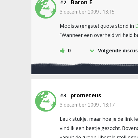
Baron E
#2
3 december 2009 , 13:15
Mooiste (engste) quote stond in
D
“Wanneer een overheid vrijheid begr
0
Volgende discus
prometeus
#3
3 december 2009 , 13:17
Leuk stukje, maar hoe je de link l
vind ik een beetje gezocht. Bovend
vanuit de groen-liberale stellinge