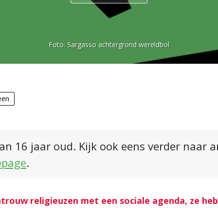
Foto:
Sargasso achtergrond wereldbol
een
an 16 jaar oud. Kijk ook eens verder naar 
epage
.
trouw religieuzen met een sociale agenda, ze he