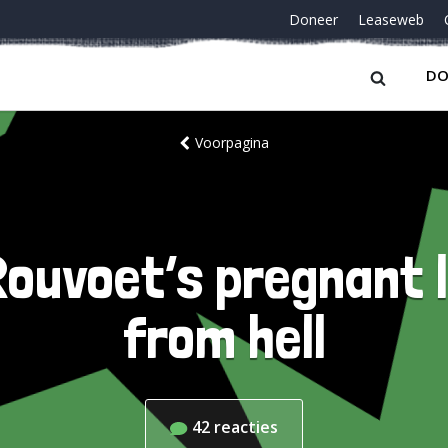
Doneer
Leaseweb
DO
Voorpagina
 Rouvoet’s pregnant
from hell
42
reacties