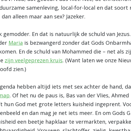
en duurzame samenleving, local-for-local en dat soo
 dan alleen maar aan sex? Jazeker.
k gemodder. En dat is natuurlijk de schuld van Jezus.
eder
Maria
is bezwangerd zonder dat Gods Onbarmhar
ekomen.
En de schuld van Mohammed die – net als zijn
ge
zijn veelgeprezen kruis
. (Want laten we onze Nieu
oofd zien.)
genda hebben altijd iets met sex achter de hand, da
smap
. Of het nu de paus is, Bas van der Vlies, Ahme
t hun God met grote letters kuisheid ingeprent. Vo
venbeeld en dan mag je net iets meer. En om Gods 
isheid een beetje hapklaar te vermarkten, verpakk
htvaardigheid. Vrouwen, slachtoffer, zielig, kwestb