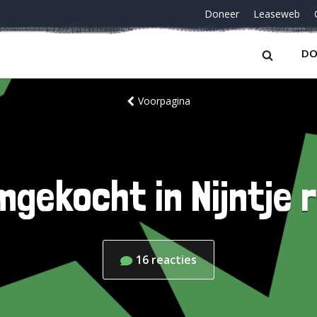
Doneer
Leaseweb
DO
Voorpagina
gekocht in Nijntje
16
reacties