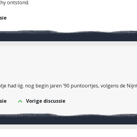
thy ontstond.
sie
ntje had iig. nog begin jaren ’90 puntoortjes, volgens de Nijn
sie
Vorige discussie