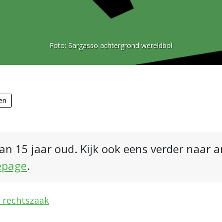
Foto:
Sargasso achtergrond wereldbol
en
an 15 jaar oud. Kijk ook eens verder naar 
epage
.
 rechtszaak