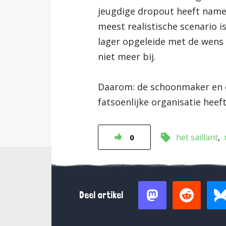
jeugdige dropout heeft namelij
meest realistische scenario i
lager opgeleide met de wens 
niet meer bij.
Daarom: de schoonmaker en de
fatsoenlijke organisatie hee
het saillant
0
Deel artikel