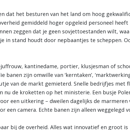
en dat het besturen van het land om hoog gekwalifi
 overheid gemiddeld hoger opgeleid personeel heef
nnen zeggen dat je geen sovjettoestanden wilt, waa
e in stand houdt door nepbaantjes te scheppen. Ook 
.
ejuffrouw, kantinedame, portier, klusjesman of sch
e banen zijn omwille van ‘kerntaken’, ‘marktwerking’
putje van de markt gemieterd. Snelle bedrijfjes met f
 nu de kroketten op het ministerie. Een busje Polen
oor een uitkering – dweilen dagelijks de marmeren 
oor een camera. Echte banen zijn alleen weggelegd 
baar bij de overheid. Alles wat innovatief en groot i