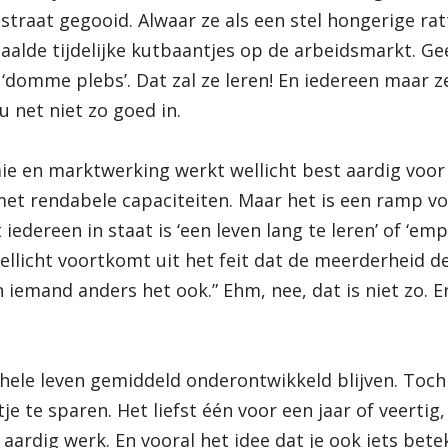
straat gegooid. Alwaar ze als een stel hongerige r
alde tijdelijke kutbaantjes op de arbeidsmarkt. Ge
‘domme plebs’. Dat zal ze leren! En iedereen maar z
u net niet zo goed in.
e en marktwerking werkt wellicht best aardig voor
t rendabele capaciteiten. Maar het is een ramp voo
edereen in staat is ‘een leven lang te leren’ of ‘emp
ellicht voortkomt uit het feit dat de meerderheid de
iemand anders het ook.” Ehm, nee, dat is niet zo. Er 
ele leven gemiddeld onderontwikkeld blijven. Toch
 te sparen. Het liefst één voor een jaar of veertig,
 aardig werk. En vooral het idee dat je ook iets bet