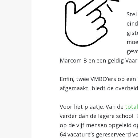
Stel
eind
gist
moet
gev
Marcom B en een geldig Vaarb
Enfin, twee VMBO’ers op een
afgemaakt, biedt de overheid
Voor het plaatje. Van de
tota
verder dan de lagere school. B
op de vijf mensen opgeleid o
64 vacature’s gereserveerd v