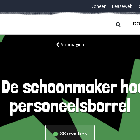
Doneer
Leaseweb
DO
Voorpagina
| De schoonmaker ho
personeelsborrel
88
reacties