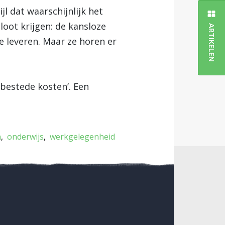
jl dat waarschijnlijk het
loot krijgen: de kansloze
ARTIKELEN
e leveren. Maar ze horen er
bestede kosten’. Een
n
onderwijs
werkgelegenheid