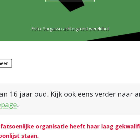
Foto:
Sargasso achtergrond wereldbol
meen
an 16 jaar oud. Kijk ook eens verder naar 
epage
.
 fatsoenlijke organisatie heeft haar laag gekwali
oonlijst staan.