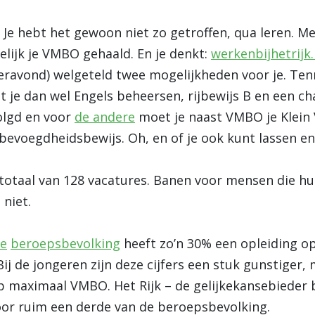
. Je hebt het gewoon niet zo getroffen, qua leren. M
elijk je VMBO gehaald. En je denkt:
werkenbijhetrijk.
eravond) welgeteld twee mogelijkheden voor je. Ten
 je dan wel Engels beheersen, rijbewijs B en een c
olgd en voor
de andere
moet je naast VMBO je Klein 
evoegdheidsbewijs. Oh, en of je ook kunt lassen en 
 totaal van 128 vacatures. Banen voor mensen die 
 niet.
le
beroepsbevolking
heeft zo’n 30% een opleiding o
ij de jongeren zijn deze cijfers een stuk
gunstiger, 
p maximaal VMBO. Het Rijk – de gelijkekansebieder b
oor ruim een derde van de beroepsbevolking.