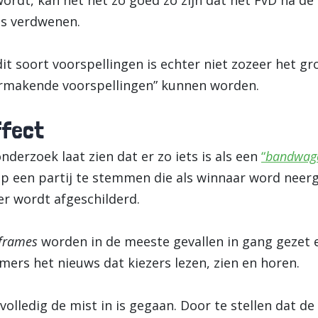
 wordt, kan het net zo goed zo zijn dat het FvD na 
is verdwenen.
t soort voorspellingen is echter niet zozeer het gro
aarmakende voorspellingen” kunnen worden.
ffect
nderzoek laat zien dat er zo iets is als een
“
bandwag
p een partij te stemmen die als winnaar word neerg
er wordt afgeschilderd.
frames
worden in de meeste gevallen in gang gezet
immers het nieuws dat kiezers lezen, zien en horen.
volledig de mist in is gegaan. Door te stellen dat 