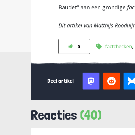
Baudet” aan een grondige
fac
Dit artikel van Matthijs Roodui
factchecken
0
Deel artikel
Reacties
(40)