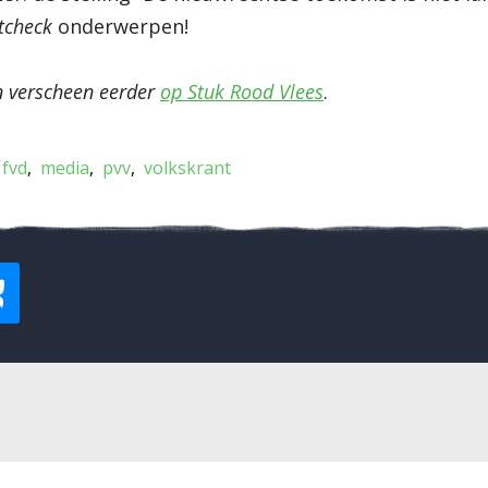
tcheck
onderwerpen!
jn verscheen eerder
op Stuk Rood Vlees
.
fvd
media
pvv
volkskrant