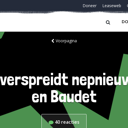
Doneer
Leaseweb
DO
Voorpagina
 verspreidt nepnieuw
en Baudet
40
reacties