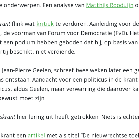
te onderwerpen. Een analyse van
Matthijs Rooduijn
o
rant
flink wat
kritiek
te verduren. Aanleiding voor d
 de voorman van Forum voor Democratie (FvD). Het i
 een podium hebben geboden dat hij, op basis van
tij beschikt, niet verdiende.
Jean-Pierre Geelen, schreef twee weken later een
as ontstaan. Aandacht voor een politicus in de krant
ticus, aldus Geelen, maar verwarring die daarover ka
bewust moet zijn.
skrant
hier lering uit heeft getrokken. Niets is echt
 krant een
artikel
met als titel “De nieuwrechtse toe