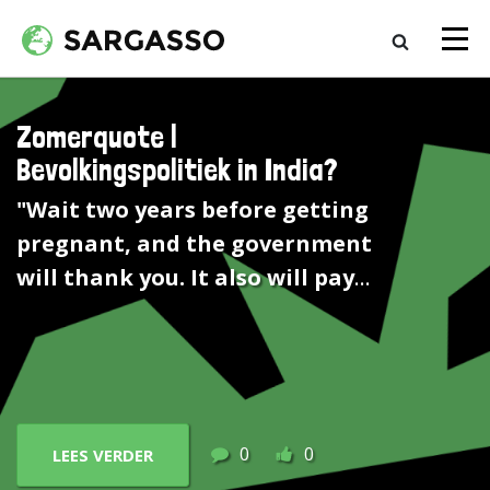
Zomerquote |
Bevolkingspolitiek in India?
"Wait two years before getting
pregnant, and the government
will thank you. It also will pay
you."
(New York Times) In het
district Satara van de arme Indiase
deelstaat Maharashtra voert de
overheid een
geboortebeperkingsexperiment
0
0
LEES VERDER
uit. Niet via dwang, want dan moet