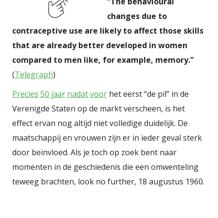
“The behavioural
zeggen ja, bij een bevolking van
changes due to
bijna 1,2 miljard waarvan grofweg
contraceptive use are likely to affect those skills
de helft jonger dan 25 is. Algemeen
that are already better developed in women
wordt verwacht dat India China (nu
compared to men like, for example, memory.”
ruim 1,3 miljard mensen) in de
(
Telegraph
)
komende decennia zal inhalen. Dit
laatste land heeft door de
Precies
50 jaar
nadat
voor
het eerst “de pil” in de
autoritair doorgevoerde, en
Verenigde Staten op de markt verscheen, is het
effect ervan nog altijd niet volledige duidelijk. De
grotendeels geslaagde, één-
maatschappij en vrouwen zijn er in ieder geval sterk
kindpolitiek nu een vergrijzende
door beïnvloed. Als je toch op zoek bent naar
populatie. Er zijn diverse
momenten in de geschiedenis die een omwenteling
experimenten gaande in India, dat
teweeg brachten, look no further, 18 augustus 1960.
nu op een geboortecijfer van 2,6
kind per gezin zit, waarbij 2,1 kind
per gezin het stabiele cijfer is. In