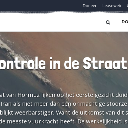
Doneer
Leaseweb
DO
controle in de Straa
 van Hormuz lijken op het eerste gezicht duide
 Iran als niet meer dan een onmachtige stoorze
 blijkt weerbarstiger. Want de uitkomst van dit 
cht heeft. De werkelijkheid is pijnlijker.