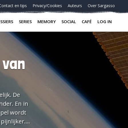
Contact en tips
Privacy/Cookies
Auteurs
Over Sargasso
SSIERS
SERIES
MEMORY
SOCIAL
CAFÉ
LOG IN
t van
lijk. De
nder. En in
spel wordt