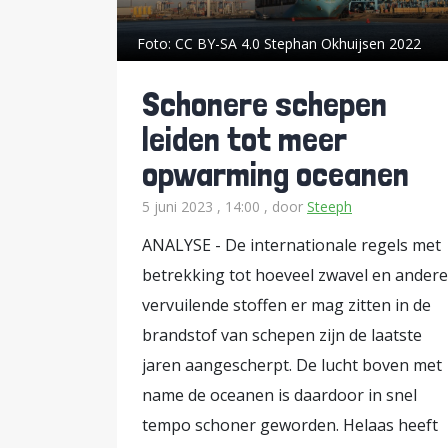
inzet die nodig is. Als de Verenig
Foto:
CC BY-SA 4.0 Stephan Okhuijsen 2022
honderden schepen, continu, zonde
alleen twijfel te zaaien. Waar de e
Schonere schepen
alleen relatieve onzekerheid te creëren. De sugges
leiden tot meer
effectief “wint” zonder de straat p
opwarming oceanen
omdat het sterker is, maar omdat h
optimaal gebruik van maakt. De Verenigde Staten blijven ondertussen opereren alsof
5 juni 2023 , 14:00
, door
Steeph
controle haalbaar is. Een blokkad
ANALYSE - De internationale regels met
In de Straat van Hormuz wordt daa
betrekking tot hoeveel zwavel en andere
kwestie van vuurkracht, maar van g
vervuilende stoffen er mag zitten in de
van perfecte veiligheid, is per defi
brandstof van schepen zijn de laatste
jaren aangescherpt. De lucht boven met
name de oceanen is daardoor in snel
tempo schoner geworden. Helaas heeft