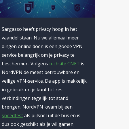
en ze
ran hoeft
 de andere
Sargasso heeft privacy hoog in het
vaandel staan. Nu we allemaal meer
ld. Niet
dingen online doen is een goede VPN-
daar
service belangrijk om je privacy te
beschermen. Volgens
techsite CNET
is
wezigheid.
NordVPN de meest betrouwbare en
ier geen
veilige VPN-service. De app is makkelijk
ankelijk is
in gebruik en je kunt tot zes
verbindingen tegelijk tot stand
brengen. NordVPN kwam bij een
speedtest
als pijlsnel uit de bus en is
dus ook geschikt als je wil gamen,