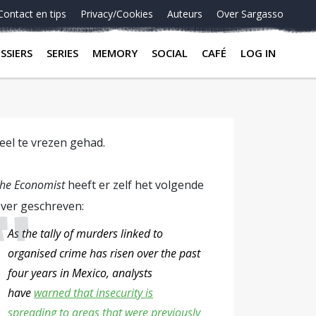
Contact en tips
Privacy/Cookies
Auteurs
Over Sargasso
SSIERS
SERIES
MEMORY
SOCIAL
CAFÉ
LOG IN
eel te vrezen gehad.
he Economist
heeft er zelf het volgende
ver geschreven:
As the tally of murders linked to
organised crime has risen over the past
four years in Mexico, analysts
have
warned that insecurity is
spreading to areas that were previously