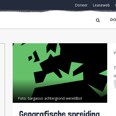
Doneer
Leaseweb
DO
v
T
o
Foto:
Sargasso achtergrond wereldbol
Geografische spreiding