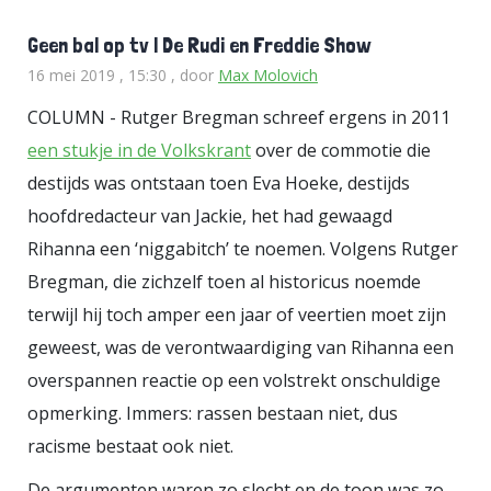
Geen bal op tv | De Rudi en Freddie Show
16 mei 2019 , 15:30
, door
Max Molovich
COLUMN - Rutger Bregman schreef ergens in 2011
een stukje in de Volkskrant
over de commotie die
destijds was ontstaan toen Eva Hoeke, destijds
hoofdredacteur van Jackie, het had gewaagd
Rihanna een ‘niggabitch’ te noemen. Volgens Rutger
Bregman, die zichzelf toen al historicus noemde
terwijl hij toch amper een jaar of veertien moet zijn
geweest, was de verontwaardiging van Rihanna een
overspannen reactie op een volstrekt onschuldige
opmerking. Immers: rassen bestaan niet, dus
racisme bestaat ook niet.
De argumenten waren zo slecht en de toon was zo