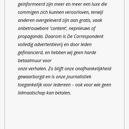
en frustraties opleveren.
geïnformeerd zijn meer en meer een luxe die
Tegelijkertijd vinden ze het een
sommigen zich kunnen veroorloven, terwijl
interessant journalistiek proces,
anderen overgeleverd zijn aan gratis, vaak
want veel meer bedrijven,
onbetrouwbare ‘content’, nepnieuws of
propaganda. Daarom is De Correspondent
overheden en individuen zijn bezig
volledig advertentievrij en door leden
met vergelijkbare afwegingen en
gefinancierd, en hebben wij geen harde
keuzes. Daarom willen FTM en De
betaalmuur voor
Correspondent het transparant
onze verhalen. Zo blijft onze onafhankelijkheid
doen en mag iedereen meekijken.
gewaarborgd en is onze journalistiek
Waarbij ze hopen dat anderen hun
toegankelijk voor iedereen – ook voor wie geen
eigen ervaringen met hen willen
lidmaatschap kan betalen.
delen. FTM geeft op de website
een overzicht van de Amerikaanse
tech die ze gebruiken in hun
werkproces. En de eerlijkheid