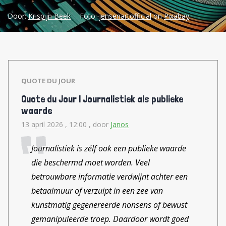
schrijven al langer kritische
Door:
Krispijn Beek
Foto:
jensenartofficial
on
Pixabay
verhalen over de afhankelijkheid
van Amerikaanse techsector.
Ondertussen zitten hun eigen
platforms vol met Amerikaanse
QUOTE DU JOUR
technologie. Tijd om afscheid te
Quote du Jour | Journalistiek als publieke
nemen. De zoektocht naar
waarde
Europese alternatieven Daarom
13 april 2026 , 12:00
, door
Janos
zetten ze nu de volgende stap: ze
Journalistiek is zélf ook een publieke waarde
stoppen met Amerikaanse
die beschermd moet worden. Veel
technologie en gaan op zoek naar
betrouwbare informatie verdwijnt achter een
Europese alternatieven. De
betaalmuur of verzuipt in een zee van
verwachting is dat overstappen op
kunstmatig gegenereerde nonsens of bewust
andere software geld gaat kosten
gemanipuleerde troep. Daardoor wordt goed