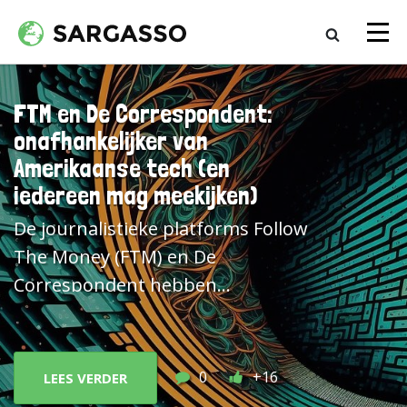
FTM en De Correspondent:
onaf­hankelijker van
Amerikaanse tech (en
iedereen mag meekijken)
De journalistieke platforms Follow
The Money (FTM) en De
Correspondent hebben
aangekondigd samen te gaan
werken om onafhankelijker te
worden van Amerikaanse tech.
0
+16
LEES VERDER
Zowel FTM als De Correspondent