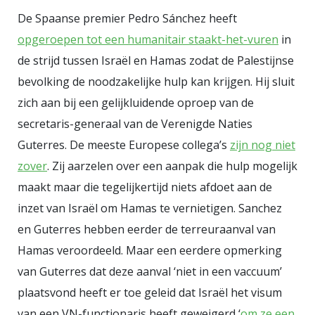
hing op steun van de Catalaanse
De Spaanse premier Pedro Sánchez heeft
separatisten. De amnestiewet,
opgeroepen tot een humanitair staakt-het-vuren
in
waartegen in Spanje massaal is
de strijd tussen Israël en Hamas zodat de Palestijnse
gedemonstreerd onder aanvoering
bevolking de noodzakelijke hulp kan krijgen. Hij sluit
van de conservatieve
Partido
zich aan bij een gelijkluidende oproep van de
Popular (PP)
, was bedoeld als
secretaris-generaal van de Verenigde Naties
wisselgeld voor steun van de
Guterres. De meeste Europese collega’s
zijn nog niet
Catalanen aan een nieuwe
zover
. Zij aarzelen over een aanpak die hulp mogelijk
regering-Sanchez. Na de
maakt maar die tegelijkertijd niets afdoet aan de
verkiezingen van deze zomer was
inzet van Israël om Hamas te vernietigen. Sanchez
de PP weliswaar de grootste
en Guterres hebben eerder de terreuraanval van
geworden, maar de partij slaagde
Hamas veroordeeld. Maar een eerdere opmerking
er niet in een regering te vormen.
van Guterres dat deze aanval ‘niet in een vaccuum’
In november kreeg Sanchez wel de
plaatsvond heeft er toe geleid dat Israël het visum
benodigde meerderheid voor een
van een VN-functionaris heeft geweigerd ‘
om ze een