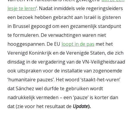
tweede termijn dankzij de steun
lesje te leren
‘. Nadat inmiddels vele regeringsleiders
van de Catalaanse seperatisten die
een bezoek hebben gebracht aan Israël is gisteren
amnestie werd beloofd.
in Brussel gepoogd om een gezamenlijk standpunt
Tegenstanders hekelden de
te formuleren. De verwachtingen waren niet
hypocrisie van Sanchez die zich in
hooggespannen. De EU
loopt in de pas
met het
het verleden ook tegen amnestie
Verenigd Koninkrijk en de Verenigde Staten, die zich
dinsdag in de vergadering van de VN-Veiligheidsraad
had uitgesproken. Zijn draai zou
ook uitspraken voor de installatie van zogenoemde
uitsluitend ingegeven zijn door zijn
‘humanitaire pauzes’. Het woord ‘staakt-het-vuren’
opportunisme om hoe dan ook
dat Sánchez wel durfde te gebruiken wordt
aan de macht te kunnen blijven.
nadrukkelijk vermeden – een ‘pauze’ is korter dan
Opiniepeilingen lieten zien dat 70%
dat (zie voor het resultaat de
Update
).
van de Spanjaarden tegen
amnestie waren. Zelfs Sanchez'
eigen aanhang was in meerderheid