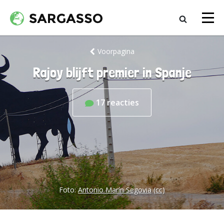
Voorpagina
Rajoy blijft premier in Spanje
17
reacties
Foto:
Antonio Marín Segovia
(cc)