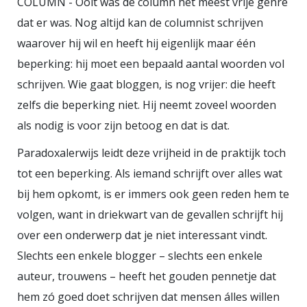
COLUMN - Ooit was de column het meest vrije genre
Sargasso geschreven hebben! 20
dat er was. Nog altijd kan de columnist schrijven
december j.l. bestond Sargasso al
waarover hij wil en heeft hij eigenlijk maar één
18 jaar. Daarmee zijn we eindelijk
beperking: hij moet een bepaald aantal woorden vol
volwassen. Wat nooit de bedoeling
schrijven. Wie gaat bloggen, is nog vrijer: die heeft
is geweest van dit blog, maar dat
zelfs die beperking niet. Hij neemt zoveel woorden
terzijde.
als nodig is voor zijn betoog en dat is dat.
Paradoxalerwijs leidt deze vrijheid in de praktijk toch
tot een beperking. Als iemand schrijft over alles wat
bij hem opkomt, is er immers ook geen reden hem te
volgen, want in driekwart van de gevallen schrijft hij
over een onderwerp dat je niet interessant vindt.
Slechts een enkele blogger – slechts een enkele
auteur, trouwens – heeft het gouden pennetje dat
hem zó goed doet schrijven dat mensen álles willen