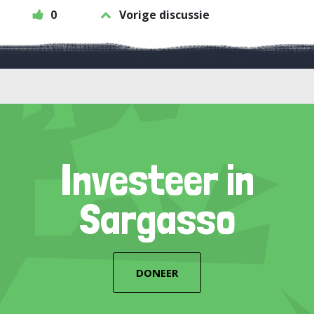
0
Vorige discussie
Investeer in
Sargasso
DONEER