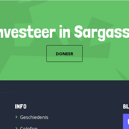
nvesteer in Sargas
DONEER
INFO
BL
Geschiedenis
Colofon