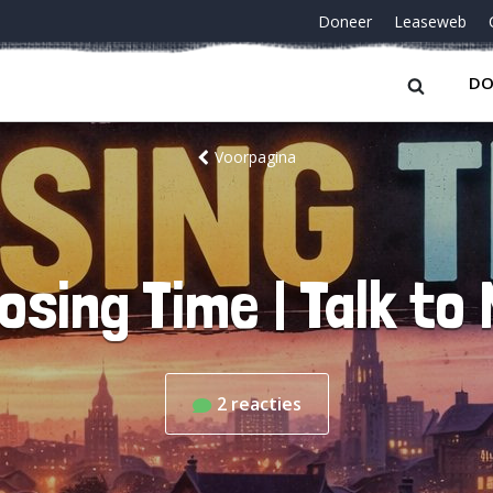
Doneer
Leaseweb
DO
Voorpagina
osing Time | Talk to
2
reacties