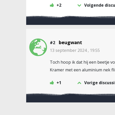
+2
Volgende discu
beugwant
#2
13 september 2024 , 19:55
Toch hoop ik dat hij een beetje v
Kramer met een aluminium nek flin
+1
Vorige discuss