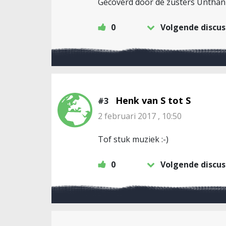
Gecoverd door de zusters Unthan
0
Volgende discus
Henk van S tot S
#3
2 februari 2017 , 10:50
Tof stuk muziek :-)
0
Volgende discus