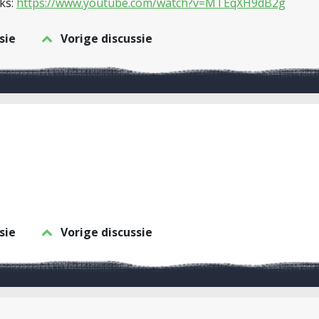
ks:
https://www.youtube.com/watch?v=MTEqXH9dB2g
sie
Vorige discussie
sie
Vorige discussie