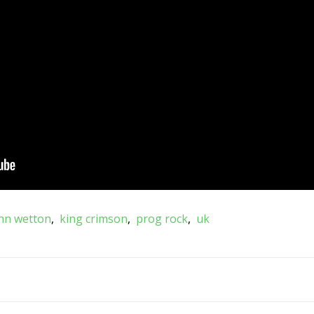
hn wetton
king crimson
prog rock
uk