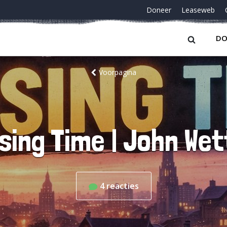
Doneer
Leaseweb
DO
Voorpagina
sing Time | John We
4
reacties