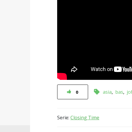
asia
bas
jo
0
Serie:
Closing Time