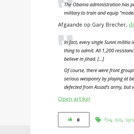
The Obama administration has pro
military to train and equip “moder
Afgaande op Gary Brecher,
di
In fact, every single Sunni militia i
thing to admit. All 1,200 resistanc
believe in jihad. […]
Of course, there were front groups
serious weaponry by playing at b
defected from Assad’s army, but ver
Open artikel
fsa
isis
syr
0