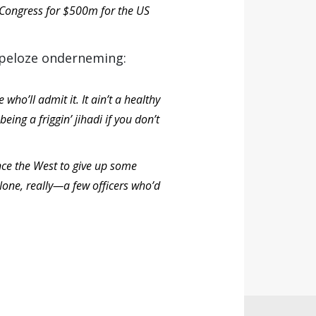
 Congress for $500m for the US
hopeloze onderneming:
 who’ll admit it. It ain’t a healthy
ing a friggin’ jihadi if you don’t
ince the West to give up some
one, really—a few officers who’d