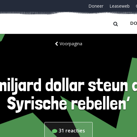
Doneer
Leaseweb
DO
Voorpagina
 miljard dollar steun
Syrische rebellen’
31
reacties