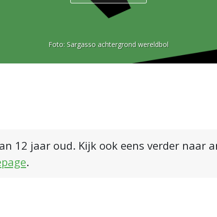
Foto:
Sargasso achtergrond wereldbol
an 12 jaar oud. Kijk ook eens verder naar 
epage
.