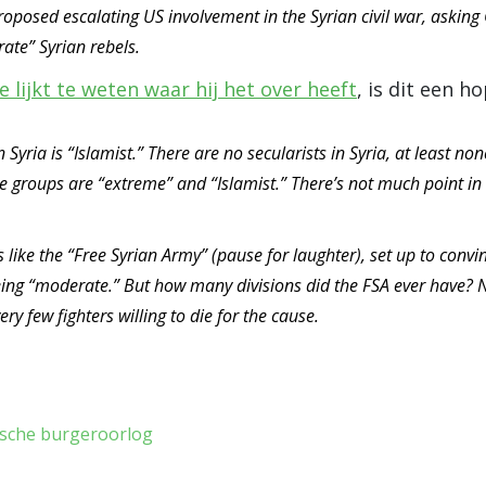
posed escalating US involvement in the Syrian civil war, asking
ate” Syrian rebels.
e lijkt te weten waar hij het over heeft
, is dit een 
n Syria is “Islamist.” There are no secularists in Syria, at least none
e groups are “extreme” and “Islamist.” There’s not much point in be
 like the “Free Syrian Army” (pause for laughter), set up to conv
eing “moderate.” But how many divisions did the FSA ever have? N
y few fighters willing to die for the cause.
ische burgeroorlog