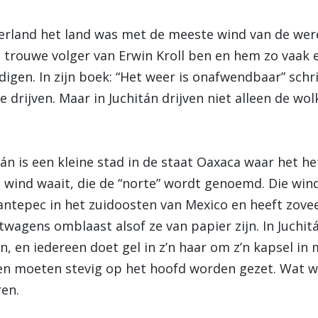
derland het land was met de meeste wind van de were
trouwe volger van Erwin Kroll ben en hem zo vaak 
gen. In zijn boek: “Het weer is onafwendbaar” schri
 drijven. Maar in Juchitán drijven niet alleen de wol
tán is een kleine stad in de staat Oaxaca waar het he
 wind waait, die de “norte” wordt genoemd. Die wind
ntepec in het zuidoosten van Mexico en heeft zoveel
twagens omblaast alsof ze van papier zijn. In Juchi
n, en iedereen doet gel in z’n haar om z’n kapsel in
n moeten stevig op het hoofd worden gezet. Wat we
ren.