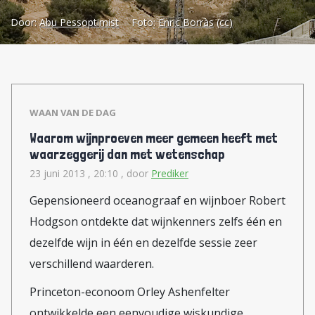
Dat er heel andere redenen
Door:
Abu Pessoptimist
Foto:
Enric Borràs
(cc)
kunnen zijn waarom christenen
vanuit de Westoever emigreren,
wordt duidelijk als we het nieuws
horen dat de Beroepscommissie,
WAAN VAN DE DAG
waarbij mensen in beroep kunnen
Waarom wijnproeven meer gemeen heeft met
gaan tegen beslissingen
waarzeggerij dan met wetenschap
betreffende de aanleg van de
23 juni 2013 , 20:10
, door
Prediker
'Muur' in bezet gebied, heeft
Gepensioneerd oceanograaf en wijnboer Robert
besloten dat de Muur aangelegd
Hodgson ontdekte dat wijnkenners zelfs één en
kan worden dwars door de
dezelfde wijn in één en dezelfde sessie zeer
zogenaamde Cremisaanse vallei die
verschillend waarderen.
sinds de 19e eeuw het domein is
Princeton-econoom Orley Ashenfelter
van Salesiaanse monniken en
ontwikkelde een eenvoudige wiskundige