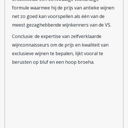
nonnen en waar traditioneel wijn
formule waarmee hij de prijs van antieke wijnen
wordt gemaakt. De Society of St
net zo goed kan voorspellen als één van de
Yves, een katholieke
meest gezaghebbende wijnkenners van de VS.
mensenrechtenorganisatie, meldt
Conclusie: de expertise van zelfverklaarde
dat de Commissie op 24
wijnconnaisseurs om de prijs en kwaliteit van
april besloot dat dit gaat gebeuren
exclusieve wijnen te bepalen, lijkt vooral te
volgens het zogenoemde 'tweede
berusten op bluf en een hoop broeha.
tracé'. Daarbij blijft een lagere
school die de nonnen beheren aan
de Palestijnse kant van de Muur,
zodat zij toegankelijk blijft voor de
bevolking van Beit Jala. Ook het
nonnenconvent blijft aan de
Palestijnse kant. (In de eerste
versie van het tracé zouden school