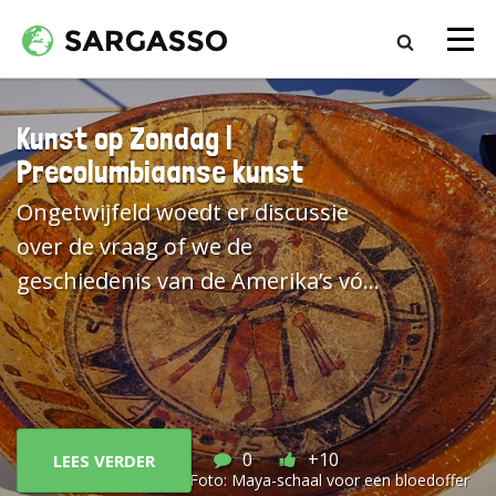
Kunst op Zondag |
Precolumbiaanse kunst
Ongetwijfeld woedt er discussie
over de vraag of we de
geschiedenis van de Amerika’s vóór
de komst van Columbus nog
moeten aanduiden als
“precolumbiaans”. Zoals alle
historische periodiseringen,
verheldert én verdoezelt ook dit
0
+10
LEES VERDER
Door:
Jona Lendering
Foto:
Maya-schaal voor een bloedoffer
etiket. Ja, de komst van mensen