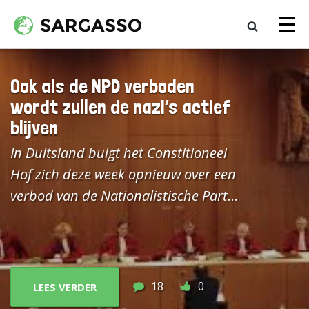
Ook als de NPD verboden
wordt zullen de nazi’s actief
blijven
In Duitsland buigt het Constitioneel
Hof zich deze week opnieuw over een
verbod van de Nationalistische Partei
Deutschland (NPD)
Het verzoek aan
het Hof om de NPD te verbieden
komt van de Bondsraad, het
overkoepelende orgaan van de
18
0
LEES VERDER
Duitse deelstaten, en dateert al