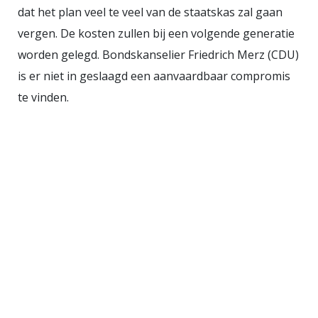
Individu en geschiedenis De slagzin
dat het plan veel te veel van de staatskas zal gaan
“Du bist Teil der Geschichte” is
vergen. De kosten zullen bij een volgende generatie
natuurlijk reclametaal: mensen
worden gelegd. Bondskanselier Friedrich Merz (CDU)
persoonlijk aanspreken om ze te
is er niet in geslaagd een aanvaardbaar compromis
lokken. Het is ook een beetje een
te vinden.
gimmick, zoals wanneer je in de
foyer je eigen silhouet kunt laten
projecteren op historisch
beeldmateriaal. Tegelijk is de
slagzin méér dan reclametaal,
want het museum betrekt zijn
bezoekers nadrukkelijk bij de
presentatie, bijvoorbeeld door ze
in staat te stellen om te reageren
op bepaalde situaties en