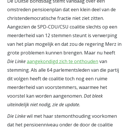
De Duitse Bondsdag stemt vandaag over een
id="attachment_369428"
omstreden pensioenplan dat een klein deel van de
align="aligncenter" width="227"]
christendemocratische fractie niet ziet zitten.
Hitler (let op het armpje; Haus der
Aangezien de SPD-CDU/CSU coalitie slechts op een
Geschichte, Bonn
[/caption] Eerst
meerderheid van 12 stemmen steunt is verwerping
maar even een vergelijking met de
van het plan mogelijk en dat zou de regering Merz in
mislukking in Nederland. Die had
grote problemen kunnen brengen. Maar nu heeft
natuurlijk alles te maken met de
Die Linke
aangekondigd zich te onthouden
van
directie: kunsthistorici in plaats
stemming. Als alle 64 parlementsleden van die partij
van historici. De minachting voor
dit volgen heeft de coalitie toch nog een ruime
de geschiedwetenschap was er
meerderheid van voorstemmers, waarmee het
echter al eerder. Het doel van het
voorstel kan worden aangenomen.
Dat bleek
Nationaal Historisch Museum was
uiteindelijk niet nodig, zie de update.
immers expliciet politiek: het
Die Linke
wil met haar stemonthouding voorkomen
versterken van de nationale
dat het pensioenniveau onder de door de coalitie
identiteit. Wetenschappers – en