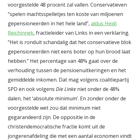
voorgestelde 48 procent zal vallen. Conservatieven
dus ook geschiedwetenschappers
“spelen machtsspelletjes ten koste van miljoenen
– zijn er echter niet om de politiek
gepensioneerden in het hele land”,
aldus Heidi
te dienen. Het project had dus
Reichinnek
, fractieleider van Links in een verklaring.
zelfs niet mogen beginnen, maar
“Het is ronduit schandalig dat het conservatieve blok
er waren genoeg Nederlandse
gepensioneerden niet eens boter op hun brood laat
historici die voor 200 miljoen hun
hebben.” Het percentage van 48% gaat over de
wetenschappelijke autonomie wel
verhouding tussen de pensioenuitkeringen en het
wilden opgeven, en dus heeft de
gemiddelde inkomen. Dat mag volgens coalitiepartij
klucht bizar lang geduurd. Wat je
SPD en ook volgens
Die Linke
niet onder de 48%
verder ook mag denken van de in
dalen, het ‘absolute minimum’. En zonder onder de
Bonn gemaakte keuzes: men heeft
voorgestelde wet zou dat minimum niet
in elk geval niet de Duitse nationale
gegarandeerd zijn. De oppositie in de
identiteit willen versterken, en dat
christendemocratische fractie komt uit de
is alvast een geruststelling.
jongerenafdeling die met een aantal economen vindt