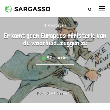
Voorpagina
Er komt geen Europees ministerie van
de waarheid…zeggen ze
57
reacties
Foto:
Stuart Rankin
(cc)