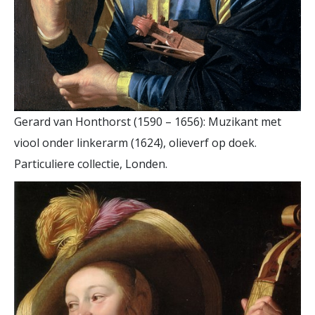
Gerard van Honthorst (1590 – 1656): Muzikant met
viool onder linkerarm (1624), olieverf op doek.
Particuliere collectie, Londen.