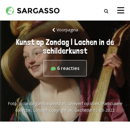
Voorpagina
Kunst op Zondag | Lachen in de
schilderkunst
6
reacties
Foto:
Viola-da-gambaspeelster, olieverf op doek. Particuliere
collectie, Londen. copyright ok. Gecheckt 02-03-2022