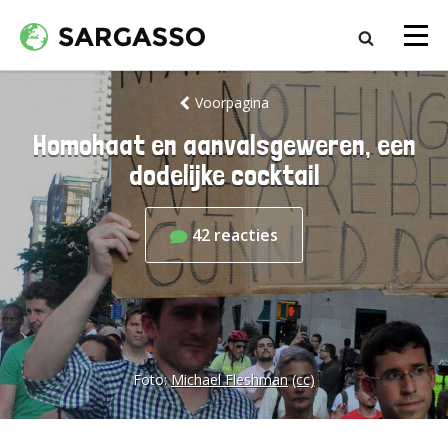
Voorpagina
Homohaat en aanvalsgeweren, een
dodelijke cocktail
42
reacties
Foto:
Michael Fleshman
(cc)