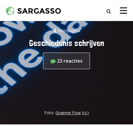
Voorpagina
Geschiedenis schrijven
23
reacties
Foto:
Graeme Pow
(cc)