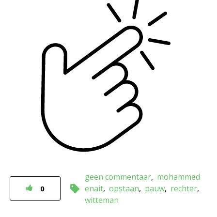
geen commentaar
mohammed
enait
opstaan
pauw
rechter
0
witteman