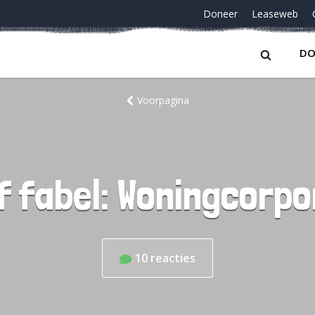
Doneer
Leaseweb
DO
Voorpagina
f fabel: Woningcorp
10
reacties