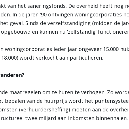
akt van het saneringsfonds. De overheid heeft nog n
en. In de jaren ’90 ontvingen woningcorporaties no
 het geval. Sinds de verzelfstandiging (midden de ja
 opgebouwd en kunnen nu ‘zelfstandig’ functioneren
n woningcorporaties ieder jaar ongeveer 15.000 huiz
 18.000) wordt verkocht aan particulieren.
randeren?
ende maatregelen om te huren te verhogen. Zo wor
et bepalen van de huurprijs wordt het puntensyste
omsten (verhuurdersheffing) moeten aan de overhei
tructureel twee miljard aan inkomsten binnenhalen.