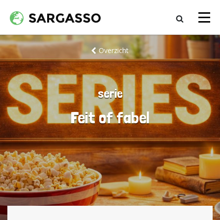
Overzicht
serie
Feit of fabel