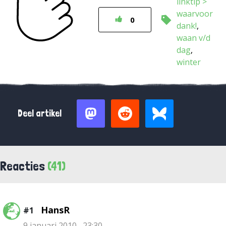
linktip >
waarvoor
0
dank!
waan v/d
dag
winter
Deel artikel
Reacties
(41)
HansR
#1
9 januari 2010 , 23:30