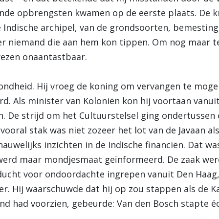
ende opbrengsten kwamen op de eerste plaats. De kr
e Indische archipel, van de grondsoorten, bemestin
er niemand die aan hem kon tippen. Om nog maar te 
n wezen onaantastbaar.
zondheid. Hij vroeg de koning om vervangen te moge
rd. Als minister van Koloniën kon hij voortaan vanu
n. De strijd om het Cultuurstelsel ging ondertussen
ooral stak was niet zozeer het lot van de Javaan als 
auwelijks inzichten in de Indische financiën. Dat w
 werd maar mondjesmaat geïnformeerd. De zaak werd
ducht voor ondoordachte ingrepen vanuit Den Haag
. Hij waarschuwde dat hij op zou stappen als de Kam
nd had voorzien, gebeurde: Van den Bosch stapte éc