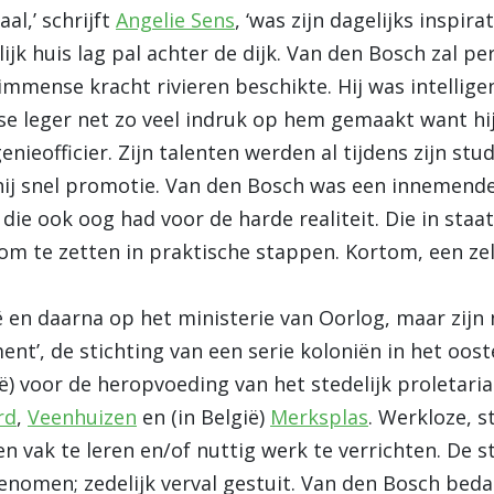
al,’ schrijft
Angelie Sens
, ‘was zijn dagelijks inspira
rlijk huis lag pal achter de dijk. Van den Bosch zal p
mense kracht rivieren beschikte. Hij was intelligen
e leger net zo veel indruk op hem gemaakt want hij
nieofficier. Zijn talenten werden al tijdens zijn stud
 hij snel promotie. Van den Bosch was een innemend
r die ook oog had voor de harde realiteit. Die in st
n om te zetten in praktische stappen. Kortom, een 
ë en daarna op het ministerie van Oorlog, maar zijn
ment’, de stichting van een serie koloniën in het oos
ë) voor de heropvoeding van het stedelijk proletari
rd
,
Veenhuizen
en (in België)
Merksplas
. Werkloze, 
 vak te leren en/of nuttig werk te verrichten. De 
nomen; zedelijk verval gestuit. Van den Bosch beda