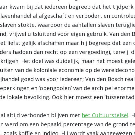
ar kwam bij dat iedereen begreep dat het tijdperk v
slavenhandel al afgeschaft en verboden, en controle
slaven stokte, waardoor de aantallen slaven terugli
and, vrijwel uitsluitend voor eigen gebruik. Van de
het liefst gelijk afschaffen maar hij begreep dat ee
ers hadden dan recht op een vergoeding), terwijl d
rijgen. Het doel was duidelijk, maar het moest gele
sluiten van de koloniale economie op de wereldecon
handel goed was voor iedereen; Van den Bosch real
 beperkingen en ‘opengooien’ van de archipel enorm
de lokale bevolking. Ook hier moest een ‘tussensta
l altijd verbonden blijven met
het Cultuurstelsel
. 
en werd om een bepaald percentage van de grond 
, zoals koffie en indigo. Hij wordt vaak aangewezen 