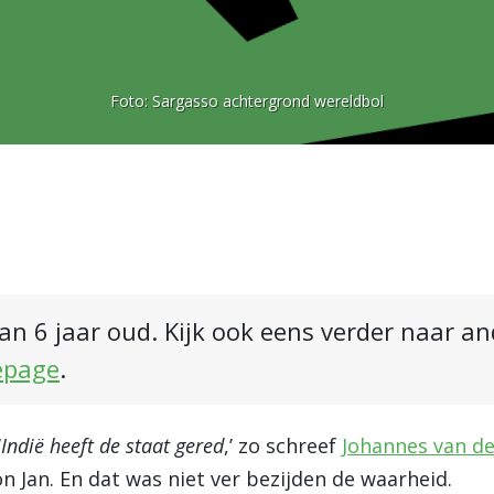
Foto:
Sargasso achtergrond wereldbol
an 6 jaar oud. Kijk ook eens verder naar a
epage
.
‘
Indië heeft de staat gered
,’ zo schreef
Johannes van d
on Jan. En dat was niet ver bezijden de waarheid.