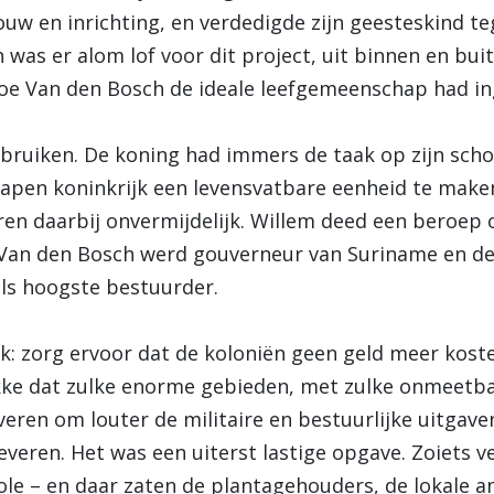
uw en inrichting, en verdedigde zijn geesteskind te
ren was er alom lof voor dit project, uit binnen en b
oe Van den Bosch de ideale leefgemeenschap had in
bruiken. De koning had immers de taak op zijn sc
pen koninkrijk een levensvatbare eenheid te maken
en daarbij onvermijdelijk. Willem deed een beroep
 Van den Bosch werd gouverneur van Suriname en de A
 als hoogste bestuurder.
ak: zorg ervoor dat de koloniën geen geld meer kost
ekke dat zulke enorme gebieden, met zulke onmeetba
eren om louter de militaire en bestuurlijke uitgaven
veren. Het was een uiterst lastige opgave. Zoiets ve
ole – en daar zaten de plantagehouders, de lokale 