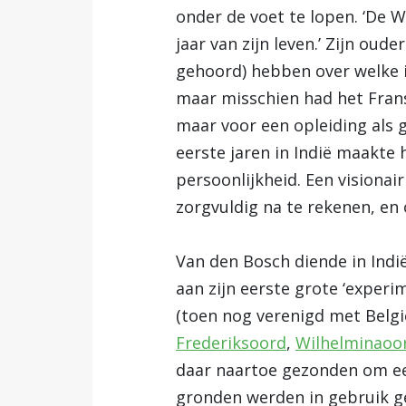
onder de voet te lopen. ‘De Wa
jaar van zijn leven.’ Zijn oude
gehoord) hebben over welke im
maar misschien had het Frans
maar voor een opleiding als ge
eerste jaren in Indië maakte
persoonlijkheid. Een visionai
zorgvuldig na te rekenen, e
Van den Bosch diende in Indi
aan zijn eerste grote ‘experi
(toen nog verenigd met Belgi
Frederiksoord
,
Wilhelminaoo
daar naartoe gezonden om een
gronden werden in gebruik ge