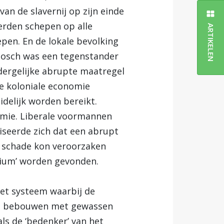
an de slavernij op zijn einde
erden schepen op alle
ARTIKELEN
epen. En de lokale bevolking
n Bosch was een tegenstander
n dergelijke abrupte maatregel
e koloniale economie
idelijk worden bereikt.
omie. Liberale voormannen
iseerde zich dat een abrupt
e schade kon veroorzaken
dium’ worden gevonden.
Het systeem waarbij de
te bebouwen met gewassen
als de ‘bedenker’ van het