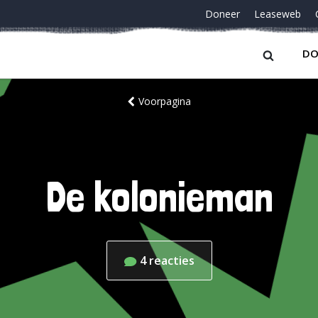
Doneer
Leaseweb
DO
Voorpagina
De kolonieman
4
reacties