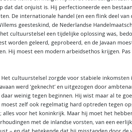
 dat dat onjuist is. Hij perfectioneerde een bestaan
n. De internationale handel (en een flink deel van 
Willems geesteskind, de Nederlandse Handelmaatsch
het cultuurstelsel een tijdelijke oplossing was, be
oest worden geleerd, geprobeerd, en de Javaan moest
en. Hij moest een modern arbeidsethos krijgen. Pa
Het cultuurstelsel zorgde voor stabiele inkomsten in
 Javaan werd ‘geknecht’ en uitgezogen door ambtena
daar weinig tegen beginnen. Hij wist maar al te go
 moest zelf ook regelmatig hard optreden tegen ops
g; alles voor het koninkrijk. Maar hij moet het hebb
rhoudingen met de inlandse vorsten, van een eerlijk 
ust – en dat betekende dat hij misstanden door de 