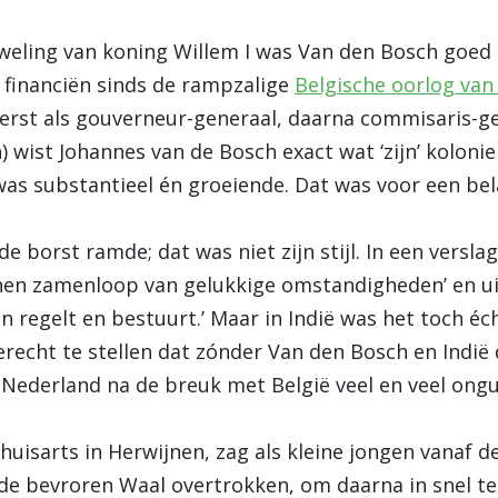
weling van koning Willem I was Van den Bosch goed
s financiën sinds de rampzalige
Belgische oorlog van
eerst als gouverneur-generaal, daarna commisaris-g
 wist Johannes van de Bosch exact wat ‘zijn’ kolonie
was substantieel én groeiende. Dat was voor een bela
 de borst ramde; dat was niet zijn stijl. In een vers
‘eenen zamenloop van gelukkige omstandigheden’ en u
n regelt en bestuurt.’ Maar in Indië was het toch é
erecht te stellen dat zónder Van den Bosch en Indië
jk Nederland na de breuk met België veel en veel on
uisarts in Herwijnen, zag als kleine jongen vanaf d
5 de bevroren Waal overtrokken, om daarna in snel 