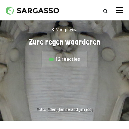
Voorpagina
Zure regen waarderen
12
reacties
Foto:
Eden, Janine and Jim
(cc)