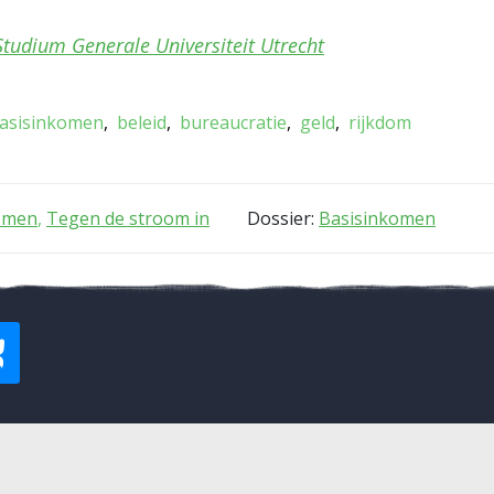
Studium Generale Universiteit Utrecht
asisinkomen
beleid
bureaucratie
geld
rijkdom
komen
,
Tegen de stroom in
Dossier:
Basisinkomen