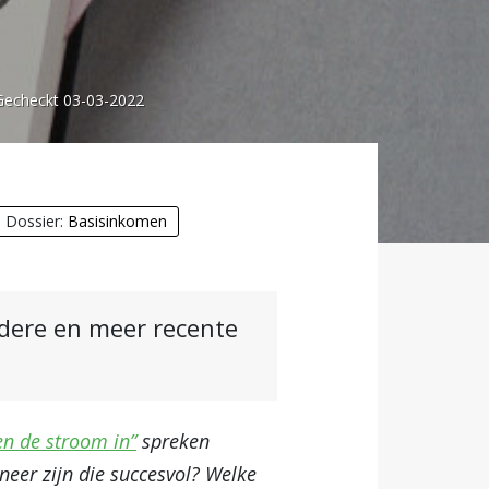
Gecheckt 03-03-2022
Dossier:
Basisinkomen
ndere en meer recente
en de stroom in”
spreken
eer zijn die succesvol? Welke