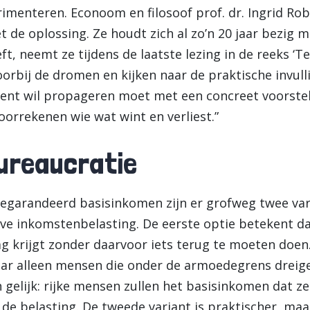
menteren. Econoom en filosoof prof. dr. Ingrid Robe
iet de oplossing. Ze houdt zich al zo’n 20 jaar bezig
ft, neemt ze tijdens de laatste lezing in de reeks ‘T
oorbij de dromen en kijken naar de praktische invul
ument wil propageren moet met een concreet voorste
oorrekenen wie wat wint en verliest.”
ureaucratie
egarandeerd basisinkomen zijn er grofweg twee vari
ve inkomstenbelasting. De eerste optie betekent da
ag krijgt zonder daarvoor iets terug te moeten doen.
 maar alleen mensen die onder de armoedegrens dreig
 gelijk: rijke mensen zullen het basisinkomen dat 
de belasting. De tweede variant is praktischer, maa