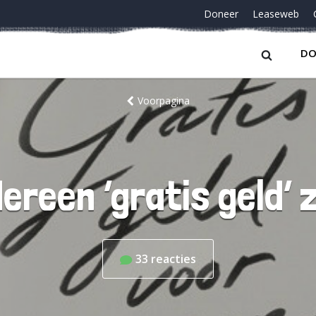
Doneer
Leaseweb
DO
Voorpagina
dereen ‘gratis geld’
33
reacties