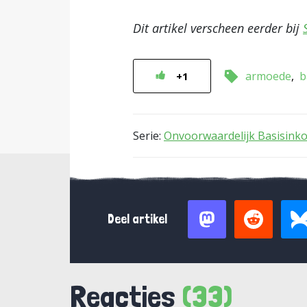
Dit artikel verscheen eerder bij
armoede
b
+1
Serie:
Onvoorwaardelijk Basisin
Deel artikel
Reacties
(33)