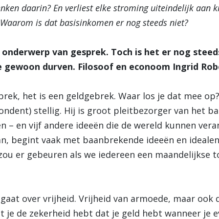
enken daarin? En verliest elke stroming uiteindelijk aan 
e: Waarom is dat basisinkomen er nog steeds niet?
 onderwerp van gesprek. Toch is het er nog steeds
ewoon durven. Filosoof en econoom Ingrid Robey
ek, het is een geldgebrek. Waar los je dat mee op? 
dent) stellig. Hij is groot pleitbezorger van het b
en – en vijf andere ideeën die de wereld kunnen ver
n, begint vaak met baanbrekende ideeën en idealen.
t zou er gebeuren als we iedereen een maandelijkse 
aat over vrijheid. Vrijheid van armoede, maar ook d
t je de zekerheid hebt dat je geld hebt wanneer je ev