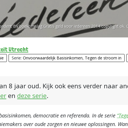
ndent BV boekomslag Gratis geld voor iedereen 2014 copyright ok. 
eit Utrecht
ie
Serie:
Onvoorwaardelijk Basisinkomen
,
Tegen de stroom in
an 8 jaar oud. Kijk ook eens verder naar a
ier
en
deze serie
.
 basisinkomen, democratie en referenda. In de serie
“Teg
niemakers over oude zorgen en nieuwe oplossingen. Wann