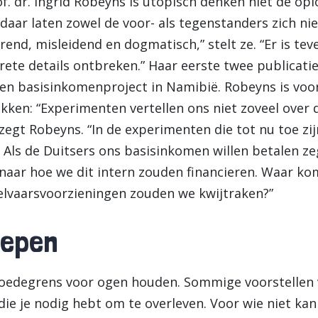
. dr. Ingrid Robeyns is utopisch denken niet de oplos
daar laten zowel de voor- als tegenstanders zich niet
nd, misleidend en dogmatisch,” stelt ze. “Er is tevee
ete details ontbreken.” Haar eerste twee publicati
een basisinkomenproject in Namibië. Robeyns is voor
rekken: “Experimenten vertellen ons niet zoveel ove
zegt Robeyns. “In de experimenten die tot nu toe zij
f. Als de Duitsers ons basisinkomen willen betalen z
naar hoe we dit intern zouden financieren. Waar ko
elvaarsvoorzieningen zouden we kwijtraken?”
oepen
oedegrens voor ogen houden. Sommige voorstellen
die je nodig hebt om te overleven. Voor wie niet ka