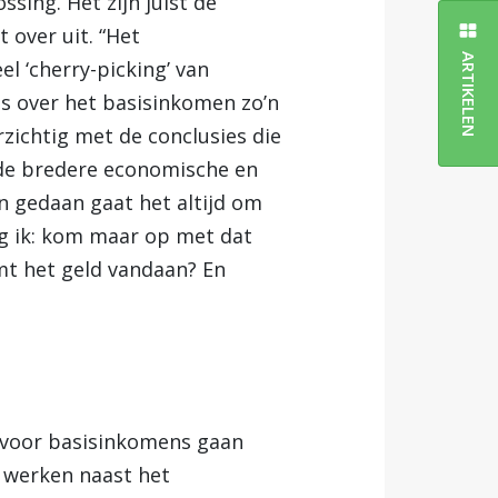
sing. Het zijn juist de
 over uit. “Het
ARTIKELEN
l ‘cherry-picking’ van
es over het basisinkomen zo’n
zichtig met de conclusies die
r de bredere economische en
n gedaan gaat het altijd om
eg ik: kom maar op met dat
mt het geld vandaan? En
 voor basisinkomens gaan
n werken naast het