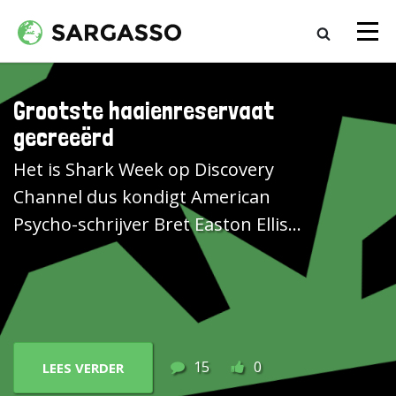
Grootste haaienreservaat
gecreeërd
Het is Shark Week op Discovery
Channel dus kondigt American
Psycho-schrijver Bret Easton Ellis
een ongefundeerde bangmaakfilm
aan en publiceert de culinaire
media-moloch Food Network in de
VS recepten voor haaien taco's.
Jaarlijks worden meer dan 70
15
0
LEES VERDER
miljoen haaien gedood waardoor