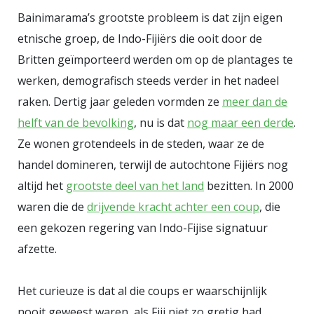
weer (levend) teruggegooid. In
Bainimarama’s grootste probleem is dat zijn eigen
Aziatische landen worden
etnische groep, de Indo-Fijiërs die ooit door de
haaienproducten nog op grote
Britten geïmporteerd werden om op de plantages te
werken, demografisch steeds verder in het nadeel
schaal verhandeld en gegeten. Hu
raken. Dertig jaar geleden vormden ze
meer dan de
en Henk hebben overigens nog
helft van de bevolking
, nu is dat
nog maar een derde
.
niet gereageerd op het heugelijke
Ze wonen grotendeels in de steden, waar ze de
haaiennieuws.
handel domineren, terwijl de autochtone Fijiërs nog
altijd het
grootste deel van het land
bezitten. In 2000
waren die de
drijvende kracht achter een coup
, die
een gekozen regering van Indo-Fijise signatuur
afzette.
Het curieuze is dat al die coups er waarschijnlijk
nooit geweest waren, als Fiji niet zo gretig had