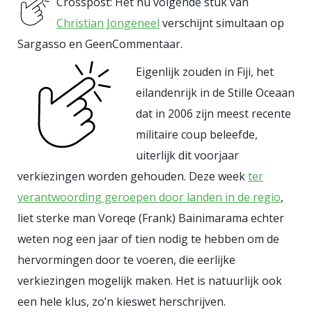
Crosspost: Het nu volgende stuk van
grootste haaienreservaat ter
Christian Jongeneel
verschijnt simultaan op
wereld lieten zich (nog) niet
Sargasso en GeenCommentaar.
googlen maar het gebied bevindt
zich tussen de rode stippen op de
Eigenlijk zouden in Fiji, het
kaart hierboven. Haaien zijn
eilandenrijk in de Stille Oceaan
regelmatig bijvangst als er gevist
dat in 2006 zijn meest recente
wordt op andere soorten. De
militaire coup beleefde,
Western Central Pacific Tuna
uiterlijk dit voorjaar
verkiezingen worden gehouden. Deze week
ter
Commission klaagt dan ook over
verantwoording geroepen door landen in de regio
,
mogelijk negatieve gevolgen voor
liet sterke man Voreqe (Frank) Bainimarama echter
de
long line
visserij in deze regio.
weten nog een jaar of tien nodig te hebben om de
Maar de laatste tonijn kan ook wel
hervormingen door te voeren, die eerlijke
wat bescherming gebruiken zou je
verkiezingen mogelijk maken. Het is natuurlijk ook
zeggen? Veel gevangen haaien
een hele klus, zo’n kieswet herschrijven.
worden ontdaan van hun vinnen