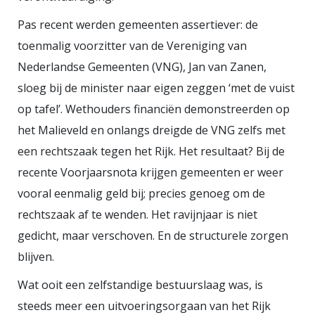
hoofdkantoor op de Zuidas staat.
Pas recent werden gemeenten assertiever: de
Sowieso blijkt uit onderzoek dat
toenmalig voorzitter van de Vereniging van
het MKB vaak verankerd is in de
Nederlandse Gemeenten (VNG), Jan van Zanen,
omgeving, en zich daar ook voor in
sloeg bij de minister naar eigen zeggen ‘met de vuist
wil zetten. Datzelfde geldt voor
op tafel’. Wethouders financiën demonstreerden op
onderwijs. Je wil mensen opleiden
het Malieveld en onlangs dreigde de VNG zelfs met
die in de buurt aan de slag kunnen
een rechtszaak tegen het Rijk. Het resultaat? Bij de
en niet eindeloos in ellendige files
recente Voorjaarsnota krijgen gemeenten er weer
wil staan of overvolle treinen
vooral eenmalig geld bij; precies genoeg om de
moeten trotseren. De economie
rechtszaak af te wenden. Het ravijnjaar is niet
van de toekomst is decentraal,
gedicht, maar verschoven. En de structurele zorgen
regeneratief en solidair. Mits we
blijven.
bereid zijn afscheid te nemen van
Wat ooit een zelfstandige bestuurslaag was, is
het neoliberaal kapitalisme waar
steeds meer een uitvoeringsorgaan van het Rijk