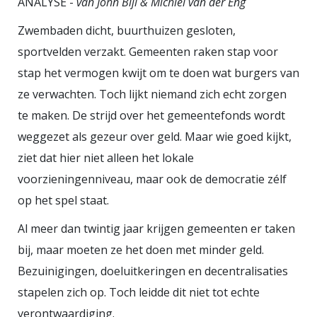
ANALYSE -
van John Bijl & Michiel van der Eng
samenleving en bijbehorende
economie we in onze regio willen
Zwembaden dicht, buurthuizen gesloten,
ontwikkelen. Als we nu naar de
sportvelden verzakt. Gemeenten raken stap voor
data kijken is duidelijk dat de
stap het vermogen kwijt om te doen wat burgers van
verstedelijkte gebieden het
ze verwachten. Toch lijkt niemand zich echt zorgen
voortouw nemen. Dat hoeft niet zo
te maken. De strijd over het gemeentefonds wordt
te zijn. Als we met elkaar inzetten
weggezet als gezeur over geld. Maar wie goed kijkt,
ziet dat hier niet alleen het lokale
op bedrijvigheid die gekoppeld is
voorzieningenniveau, maar ook de democratie zélf
aan de gemeenschap, zal dat
op het spel staat.
ongetwijfeld positieve effecten
hebben. Wanneer een bedrijf
Al meer dan twintig jaar krijgen gemeenten er taken
vervuilt en de baas woont tussen
bij, maar moeten ze het doen met minder geld.
de mensen die daar last van
Bezuinigingen, doeluitkeringen en decentralisaties
hebben, krijg je een andere
stapelen zich op. Toch leidde dit niet tot echte
dynamiek dan wanneer het
verontwaardiging.