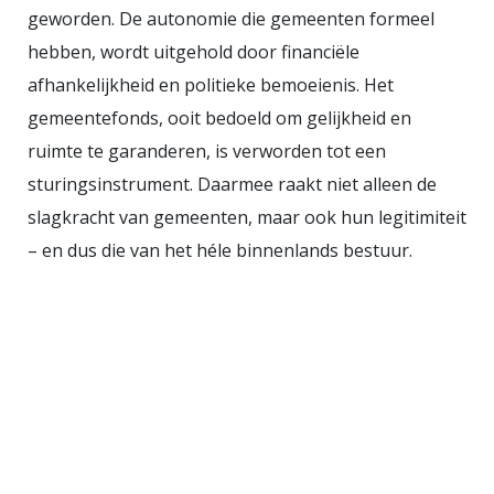
uiteindelijk slechts enkelen van
geworden. De autonomie die gemeenten formeel
profiteren, ten koste van de
hebben, wordt uitgehold door financiële
mensen en natuur die het mogelijk
afhankelijkheid en politieke bemoeienis. Het
maken. Extractie is geen houdbaar
gemeentefonds, ooit bedoeld om gelijkheid en
model. Onderdrukking ook niet.
ruimte te garanderen, is verworden tot een
Burgers worden bozer en zijn
sturingsinstrument. Daarmee raakt niet alleen de
collectief in de extreemrechtse
slagkracht van gemeenten, maar ook hun legitimiteit
fabel getrapt: alle onvrede wordt
– en dus die van het héle binnenlands bestuur.
veroorzaakt door migranten. Die
komen je woning en je baan
afpakken. De beste remedie is om
mensen meer inspraak te geven in
hoe de samenleving tot stand
komt. Wanneer iedereen naar
eigen kunnen mee kan doen en