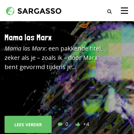
Mama las Marx
Mama las Marx
: een pakkende titel,
zeker als je – zoals ik – door Marx
bent gevormd tijdens je
studiejaren 1970. Marxisme was
een cruciaal gedachtengoed
waarmee ik en anderen in mijn
naaste omgeving ons sociaal en
politiek engagement konden
onderbouwen. Soms in combinatie
0
+4
LEES VERDER
met het lidmaatschap van de