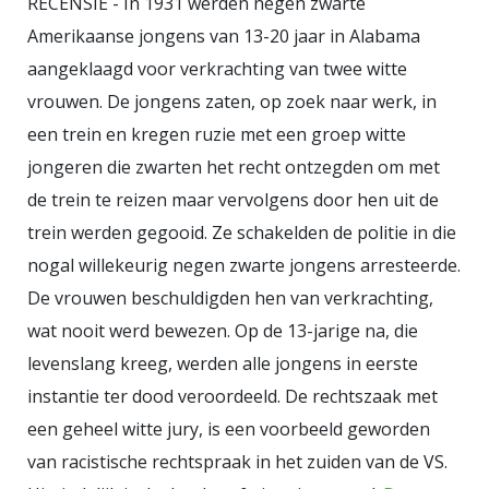
RECENSIE - In 1931 werden negen zwarte
de Communist University in
Amerikaanse jongens van 13-20 jaar in Alabama
Londen in 1980, terwijl studenten
aangeklaagd voor verkrachting van twee witte
en docenten aan het befaamde
vrouwen. De jongens zaten, op zoek naar werk, in
Centre for Contemporary Cultural
een trein en kregen ruzie met een groep witte
Studies
(CCCS) in Birmingham zich
jongeren die zwarten het recht ontzegden om met
bezonnen op hoe ‘het culturele’
de trein te reizen maar vervolgens door hen uit de
beter geïntegreerd kon worden in
trein werden gegooid. Ze schakelden de politie in die
het Marxistische denken. Sinds
nogal willekeurig negen zwarte jongens arresteerde.
1990 verdween het Marxistisch
De vrouwen beschuldigden hen van verkrachting,
gedachtengoed op de achtergrond,
wat nooit werd bewezen. Op de 13-jarige na, die
al lijkt er sprake van een zekere
levenslang kreeg, werden alle jongens in eerste
herwaardering in het huidige,
instantie ter dood veroordeeld. De rechtszaak met
neoliberale tijdsgewricht. Maar het
een geheel witte jury, is een voorbeeld geworden
gaat de auteur van dit boek niet
van racistische rechtspraak in het zuiden van de VS.
zozeer om het marxistisch