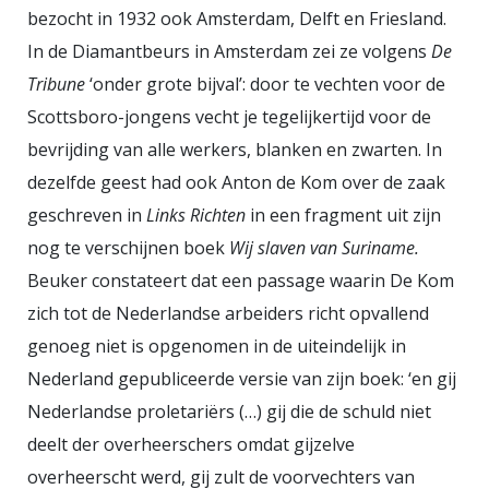
Wereldoorlog hadden overleefd,
bezocht in 1932 ook Amsterdam, Delft en Friesland.
zich daarna vanwege hun
In de Diamantbeurs in Amsterdam zei ze volgens
De
consequent verzet mochten
Tribune
‘onder grote bijval’: door te vechten voor de
verheugen in grote populariteit,
Scottsboro-jongens vecht je tegelijkertijd voor de
die echter binnen drie jaar
bevrijding van alle werkers, blanken en zwarten. In
omsloeg in afkeer en
dezelfde geest had ook Anton de Kom over de zaak
verdachtmakingen onder invloed
geschreven in
Links Richten
in een fragment uit zijn
van de Koude Oorlog. Met de
nog te verschijnen boek
Wij slaven van Suriname.
Beuker constateert dat een passage waarin De Kom
Russische inval in Hongarije in
zich tot de Nederlandse arbeiders richt opvallend
1956 als tragisch dieptepunt.
genoeg niet is opgenomen in de uiteindelijk in
Tijdens haar stage bij het IISG,
Nederland gepubliceerde versie van zijn boek: ‘en gij
begeleid door Margreet Schrevel,
Nederlandse proletariërs (…) gij die de schuld niet
kwam Weesjes in contact met de
deelt der overheerschers omdat gijzelve
geschiedenis van het Nederlandse
overheerscht werd, gij zult de voorvechters van
communisme en sprak met