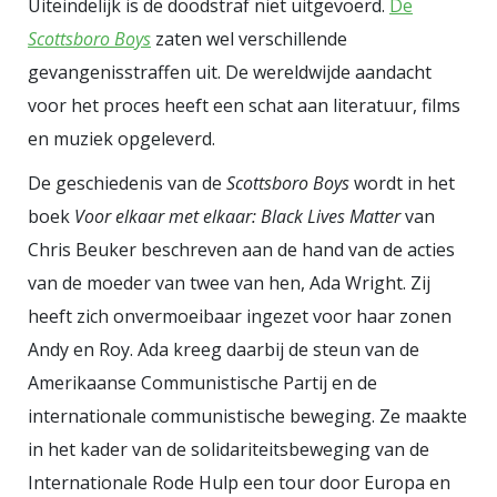
Uiteindelijk is de doodstraf niet uitgevoerd.
De
gedachtengoed of om een
Scottsboro Boys
zaten wel verschillende
herwaardering van het
gevangenisstraffen uit. De wereldwijde aandacht
communisme. Elke Weesje wil
voor het proces heeft een schat aan literatuur, films
daarentegen aandacht schenken
en muziek opgeleverd.
aan de ervaringen van degenen
De geschiedenis van de
Scottsboro Boys
wordt in het
die, geboren tussen 1937-1952,
boek
Voor elkaar met elkaar: Black Lives Matter
van
opgroeiden in een communistisch
Chris Beuker beschreven aan de hand van de acties
nest in de slagschaduw van de
van de moeder van twee van hen, Ada Wright. Zij
Tweede Wereldoorlog en de Koude
heeft zich onvermoeibaar ingezet voor haar zonen
Oorlog. De auteur maakt duidelijk
Andy en Roy. Ada kreeg daarbij de steun van de
in welke emotionele achtbaan
Amerikaanse Communistische Partij en de
communisten en hun naasten
internationale communistische beweging. Ze maakte
gevangen zaten, nadat ze eerst
in het kader van de solidariteitsbeweging van de
hun vervolging tijdens de Tweede
Internationale Rode Hulp een tour door Europa en