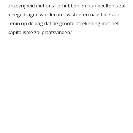
onzevrijheid met ons liefhebben en hun beeltenis zal
kinderen die grotendeels na de
meegedragen worden in Uw stoeten naast die van
tweede wereldoorlog opgroeiden
Lenin op de dag dat de groote afrekening met het
in een communistisch gezin. Zij
kapitalisme zal plaatsvinden.’
raakte gefascineerd door deze
tweede generatie, die een weg
zocht tussen de loyaliteit en
bewondering voor hun emotioneel
verwonde communistische ouders,
en de afweer en vijandschap vanuit
de samenleving tegenover hun
ouders die ook op de kinderen
afstraalde.
Vergelijking met
Engeland
Weesje schreef eerder
een Engelstalig proefschrift waarin