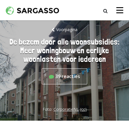
Voorpagina
De bezem door alle woonsubsidies:
Meer woningbouw en eerlijke
woonlasten voor iedereen
39
reacties
Foto:
CorporatieNL
(cc)