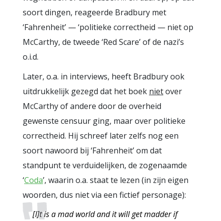
soort dingen, reageerde Bradbury met
‘Fahrenheit’ — ‘politieke correctheid — niet op
McCarthy, de tweede ‘Red Scare’ of de nazi’s
o.i.d.
Later, o.a. in interviews, heeft Bradbury ook
uitdrukkelijk gezegd dat het boek
niet
over
McCarthy of andere door de overheid
gewenste censuur ging, maar over politieke
correctheid. Hij schreef later zelfs nog een
soort nawoord bij ‘Fahrenheit’ om dat
standpunt te verduidelijken, de zogenaamde
‘
Coda
’, waarin o.a. staat te lezen (in zijn eigen
woorden, dus niet via een fictief personage):
[
I]t is a mad world and it will get madder if