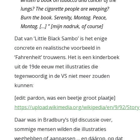
written a book on tobacco and cancer of the
lungs? The cigarette people are weeping?
Burn the book. Serenity, Montag. Peace,
Montag. […] ”
[mijn nadruk, of course]
Dat van ‘Little Black Sambo’ is het enige
concrete en realistische voorbeeld in
‘Fahrenheit’ trouwens. Het is een kinderboek
uit de 19de eeuw met illustraties die
tegenwoordig in de VS niet meer zouden
kunnen:
[edit: pardon, was een beetje groot plaatje]
https://upload.wikimedia.org/wikipedia/en/9/92/Story
Daar was in Bradbury’s tijd discussie over,
sommige mensen wilden die illustraties
weghebben of aanpassen … en dáárop, op dat