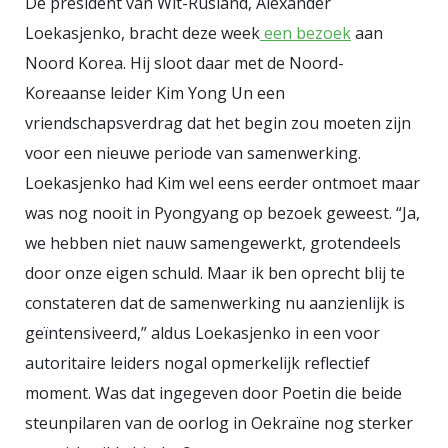
De president van Wit-Rusland, Alexander
hiermee een oplossing voor een
Loekasjenko, bracht deze week
een bezoek
aan
feitelijk niet bestaand probleem.
Noord Korea. Hij sloot daar met de Noord-
De Amerikaanse marine verandert
Koreaanse leider Kim Yong Un een
daarbij van bewaker van de vrije
vriendschapsverdrag dat het begin zou moeten zijn
scheepvaart in de gewapende
voor een nieuwe periode van samenwerking.
incassodienst van het Witte Huis.
Loekasjenko had Kim wel eens eerder ontmoet maar
De hoogte van de gevraagde tol
was nog nooit in Pyongyang op bezoek geweest.
“Ja,
maakt de vergelijking nog
we hebben niet nauw samengewerkt, grotendeels
treffender. Twintig procent van de
door onze eigen schuld. Maar ik ben oprecht blij te
ladingwaarde is geen bijdrage aan
constateren dat de samenwerking nu aanzienlijk is
loodsdiensten, kustbewaking of
geïntensiveerd,” aldus Loekasjenko in een voor
verkeersleiding. Het is een aandeel
autoritaire leiders nogal opmerkelijk reflectief
in de buit. Bij een tanker met een
moment. Was dat ingegeven door Poetin die beide
straatwaarde van honderd miljoen
steunpilaren van de oorlog in Oekraïne nog sterker
dollar vraagt Trump twintig