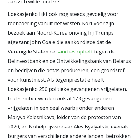
aan zich wilde binden?
miljoen voor één veilige passage.
Loekasjenko lijkt ook nog steeds gevoelig voor
Don Corleone zou zijn vingers
toenadering vanuit het westen. Kort voor zijn
aflikken bij zo'n deal. Opvallend
bezoek aan Noord-Korea ontving hij Trumps
genoeg eiste hij kort daarvoor nog
afgezant John Coale die aankondigde dat de
dat de Straat van Hormuz zonder
Verenigde Staten de
sancties opheft
tegen de
tol zou worden opengesteld. Vrije
Belinvestbank en de Ontwikkelingsbank van Belarus
doorvaart is voor Trump kennelijk
en bedrijven die potas produceren, een grondstof
alleen een beginsel zolang een
voor kunstmest.
Als tegenprestatie heeft
ander de rekening probeert te
Loekasjenko 250 politieke gevangenen vrijgelaten.
sturen. Zodra de Verenigde Staten
In december werden ook al 123 gevangenen
zelf kunnen innen, verandert
vrijgelaten in een deal waarbij onder anderen
afpersing in dienstverlening. De
Maryya Kalesnikava, leider van de protesten van
boodschap aan de internationale
2020, en Nobelprijswinnaar Ales Byalyatski, evenals
scheepvaart en gemeenschap is
burgers van verschillende andere landen, betrokken