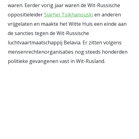
eenvoudig: wij hebben de brand
waren. Eerder vorig jaar waren de Wit-Russische
aangestoken, wij bezitten de
oppositieleider
Siarhei Tsikhanouski
en anderen
brandweer en de rekening
vrijgelaten en maakte het Witte Huis een einde aan
bedraagt twintig procent van uw
de sancties tegen de Wit-Russische
inventaris.
luchtvaartmaatschappij Belavia. Er zitten volgens
mensenrechtenorganisaties nog steeds honderden
politieke gevangenen vast in Wit-Rusland.