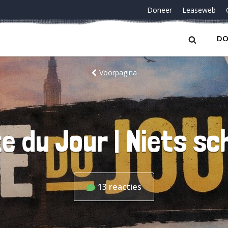
Doneer
Leaseweb
DO
Voorpagina
e du Jour | Niets sc
13
reacties