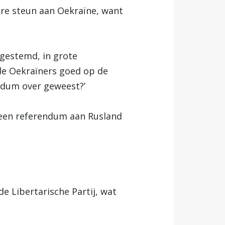
aire steun aan Oekraïne, want
 gestemd, in grote
de Oekraïners goed op de
ndum over geweest?’
a een referendum aan Rusland
 Libertarische Partij, wat