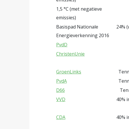
1,5 °C (met negatieve
emissies)
Basispad Nationale
24% (
Energieverkenning 2016
PvdD
ChristenUnie
GroenLinks
Tenm
PvdA
Tenm
D66
Ten
VVD
40% i
CDA
40% i