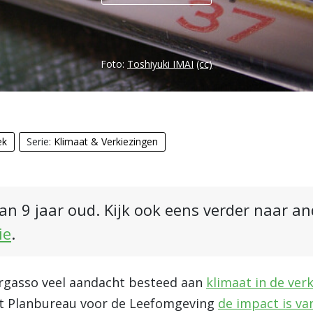
Foto:
Toshiyuki IMAI
(cc)
ek
Serie:
Klimaat & Verkiezingen
an 9 jaar oud. Kijk ook eens verder naar a
ie
.
rgasso veel aandacht besteed aan
klimaat in de ve
het Planbureau voor de Leefomgeving
de impact is va