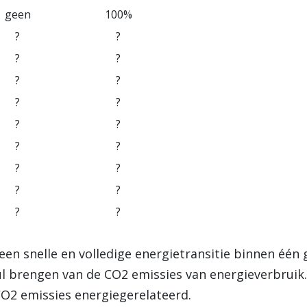
geen
100%
?
?
?
?
?
?
?
?
?
?
?
?
?
?
?
?
?
?
een snelle en volledige energietransitie binnen één 
ul brengen van de CO2 emissies van energieverbruik.
O2 emissies energiegerelateerd.