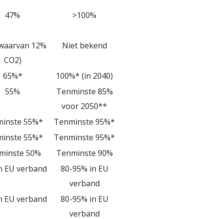
47%
>100%
waarvan 12%
Niet bekend
CO2)
65%*
100%* (in 2040)
55%
Tenminste 85%
voor 2050**
inste 55%*
Tenminste 95%*
inste 55%*
Tenminste 95%*
minste 50%
Tenminste 90%
n EU verband
80-95% in EU
verband
n EU verband
80-95% in EU
verband