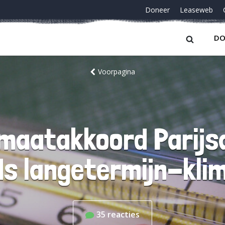
Doneer
Leaseweb
DO
Voorpagina
imaatakkoord Parijs
s langetermijn-kli
35
reacties