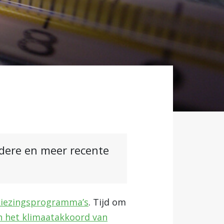
ndere en meer recente
rkiezingsprogramma’s
. Tijd om
n het klimaatakkoord van