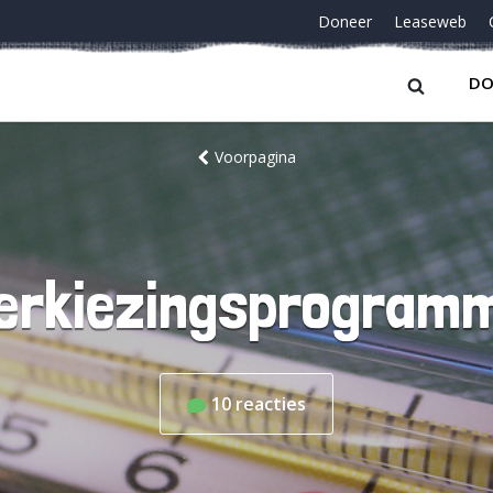
Doneer
Leaseweb
DO
Voorpagina
verkiezingsprogramm
10
reacties