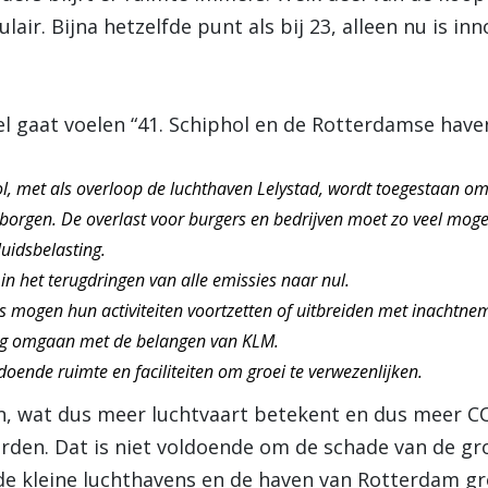
lair. Bijna hetzelfde punt als bij 23, alleen nu is i
 gaat voelen “41. Schiphol en de Rotterdamse haven
l, met als overloop de luchthaven Lelystad, wordt toegestaan om
e borgen. De overlast voor burgers en bedrijven moet zo veel mog
uidsbelasting.
n het terugdringen van alle emissies naar nul.
 mogen hun activiteiten voortzetten of uitbreiden met inachtnem
dig omgaan met de belangen van KLM.
doende ruimte en faciliteiten om groei te verwezenlijken.
n, wat dus meer luchtvaart betekent en dus meer CO
rden. Dat is niet voldoende om de schade van de gro
e kleine luchthavens en de haven van Rotterdam gr