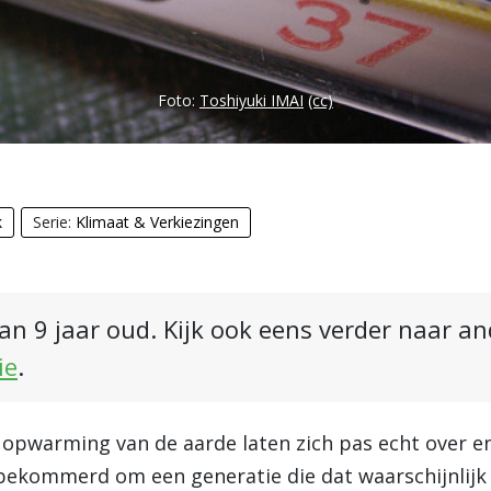
Foto:
Toshiyuki IMAI
(cc)
k
Serie:
Klimaat & Verkiezingen
an 9 jaar oud. Kijk ook eens verder naar a
ie
.
opwarming van de aarde laten zich pas echt over eni
h bekommerd om een generatie die dat waarschijnlij